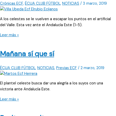
Crónicas ECF
,
ÉCIJA CLUB FÚTBOL
,
NOTICIAS
/
3 marzo, 2019
A los celestes se le vuelven a escapar los puntos en el artificial
del Valle. Esta vez ante el Andalucía Este (1-5).
El
Leer más »
hundimiento
no
Mañana sí que sí
acaba
ÉCIJA CLUB FÚTBOL
,
NOTICIAS
,
Previas ECF
/
2 marzo, 2019
El plantel celeste busca dar una alegría a los suyos con una
victoria ante Andalucía Este.
Mañana
Leer más »
sí
que