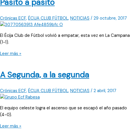
Pasito a pasito
sí
Crónicas ECF
,
ÉCIJA CLUB FÚTBOL
,
NOTICIAS
/
29 octubre, 2017
El Écija Club de Fútbol volvió a empatar, esta vez en La Campana
(1-1).
Pasito
Leer más »
a
pasito
A Segunda, a la segunda
Crónicas ECF
,
ÉCIJA CLUB FÚTBOL
,
NOTICIAS
/
2 abril, 2017
El equipo celeste logra el ascenso que se escapó el año pasado
(4-0).
A
Leer más »