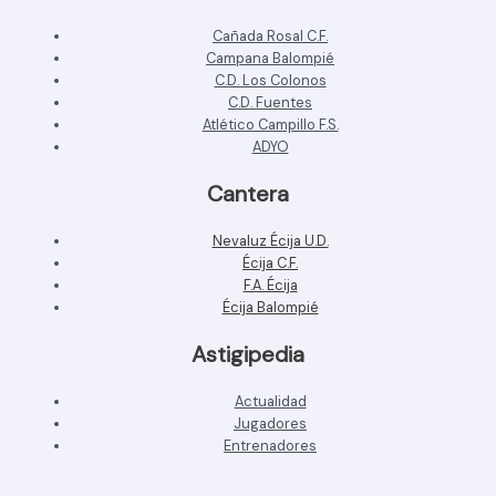
Cañada Rosal C.F.
Campana Balompié
C.D. Los Colonos
C.D. Fuentes
Atlético Campillo F.S.
ADYO
Cantera
Nevaluz Écija U.D.
Écija C.F.
F.A. Écija
Écija Balompié
Astigipedia
Actualidad
Jugadores
Entrenadores