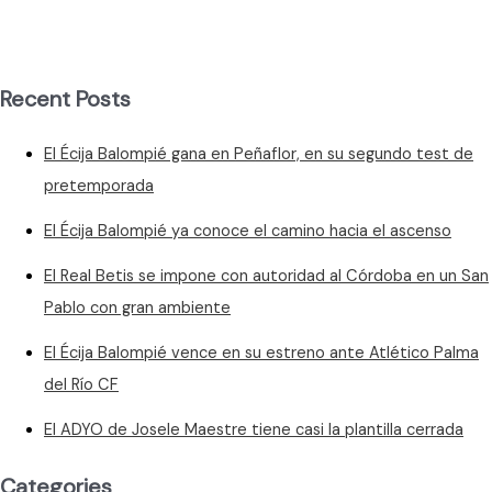
Segunda,
a
la
segunda
Recent Posts
El Écija Balompié gana en Peñaflor, en su segundo test de
pretemporada
El Écija Balompié ya conoce el camino hacia el ascenso
El Real Betis se impone con autoridad al Córdoba en un San
Pablo con gran ambiente
El Écija Balompié vence en su estreno ante Atlético Palma
del Río CF
El ADYO de Josele Maestre tiene casi la plantilla cerrada
Categories