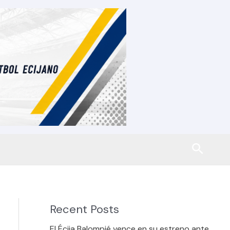
Busca
Recent Posts
El Écija Balompié vence en su estreno ante