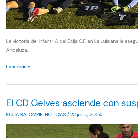
La victoria del Infantil A del Écija C.F. en La Luisiana le a
Andaluza.
¡Campeones,
Leer más »
campeones!
El CD Gelves asciende con susp
ÉCIJA BALOMPIÉ
,
NOTICIAS
/
23 junio, 2024