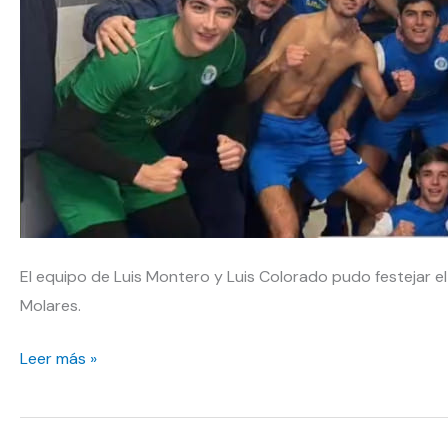
El equipo de Luis Montero y Luis Colorado pudo festejar e
Molares.
¡Campeones
Leer más »
y
ascenso
a