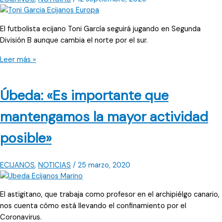
El futbolista ecijano Toni García seguirá jugando en Segunda
División B aunque cambia el norte por el sur.
La
Leer más »
nueva
casa
Úbeda: «Es importante que
de
Toni
mantengamos la mayor actividad
García
es
posible»
Linarejos
ECIJANOS
,
NOTICIAS
/
25 marzo, 2020
El astigitano, que trabaja como profesor en el archipiélgo canario,
nos cuenta cómo está llevando el confinamiento por el
Coronavirus.