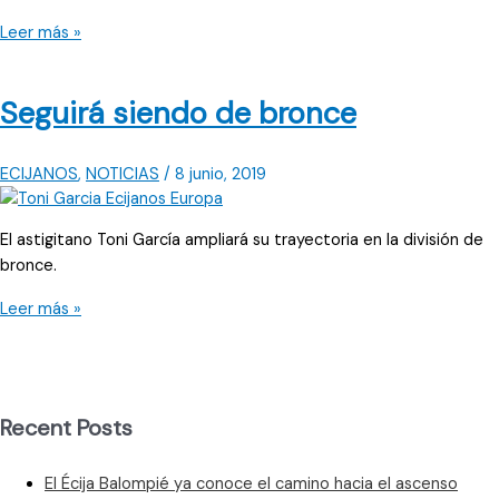
Úbeda:
Leer más »
«Es
importante
Seguirá siendo de bronce
que
mantengamos
la
ECIJANOS
,
NOTICIAS
/
8 junio, 2019
mayor
actividad
posible»
El astigitano Toni García ampliará su trayectoria en la división de
bronce.
Seguirá
Leer más »
siendo
de
bronce
Recent Posts
El Écija Balompié ya conoce el camino hacia el ascenso