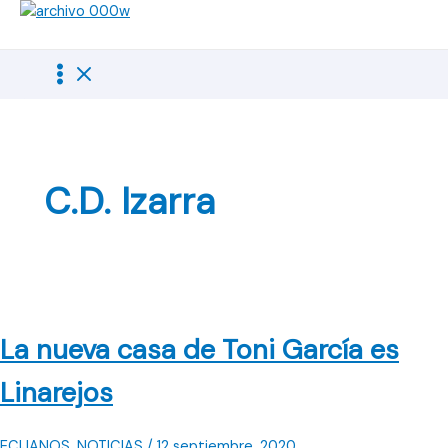
Ir
al
contenido
C.D. Izarra
La nueva casa de Toni García es
Linarejos
ECIJANOS
,
NOTICIAS
/
12 septiembre, 2020