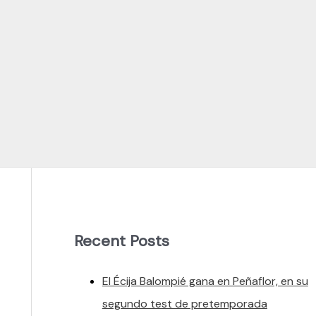
Recent Posts
El Écija Balompié gana en Peñaflor, en su
segundo test de pretemporada