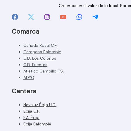
Creemos en el valor de lo local. Por
Comarca
Cañada Rosal C.F.
Campana Balompié
C.D. Los Colonos
C.D. Fuentes
Atlético Campillo F.S.
ADYO
Cantera
Nevaluz Écija U.D.
Écija C.F.
F.A. Écija
Écija Balompié