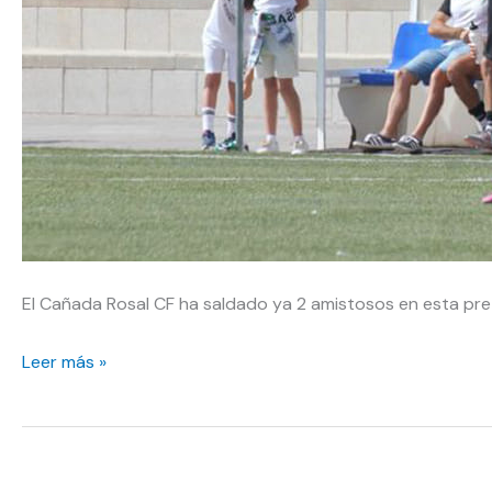
El Cañada Rosal CF ha saldado ya 2 amistosos en esta pre
El
Leer más »
Cañada
Rosal
CF
debuta