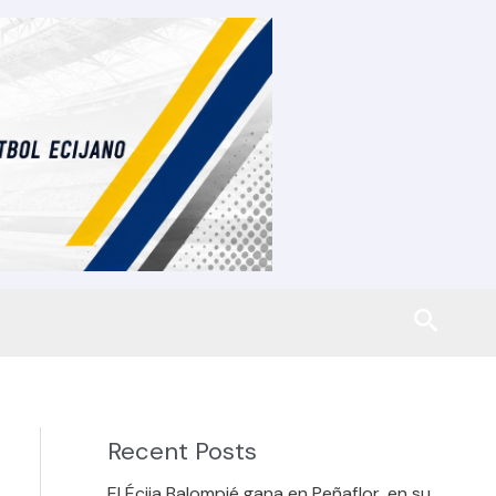
Busca
Recent Posts
El Écija Balompié gana en Peñaflor, en su