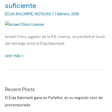
suficiente
ÉCIJA BALOMPIÉ
,
NOTICIAS
/
1 febrero, 2018
Ismael Chico, jugador de la R.B. Linense, se perderá el duelo
del domingo ante el Écija Balompié.
El
Leer más »
recurso
de
la
Balona
Recent Posts
no
es
El Écija Balompié gana en Peñaflor, en su segundo test de
suficiente
pretemporada