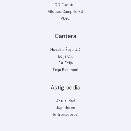
C.D. Fuentes
Atlético Campillo F.S.
ADYO
Cantera
Nevaluz Écija U.D.
Écija C.F.
F.A. Écija
Écija Balompié
Astigipedia
Actualidad
Jugadores
Entrenadores