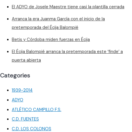
recargar
El ADYO de Josele Maestre tiene casi la plantilla cerrada
las
pilas
Arranca la era Juanma García con el inicio de la
pretemporada del Écija Balompié
Betis y Córdoba miden fuerzas en Écija
El Écija Balompié arranca la pretemporada este ‘finde’ a
puerta abierta
Categories
1939-2014
ADYO
ATLÉTICO CAMPILLO F.S.
C.D. FUENTES
C.D. LOS COLONOS