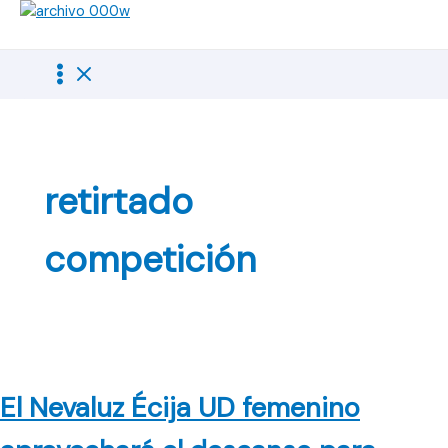
Ir
al
contenido
retirtado
competición
El Nevaluz Écija UD femenino