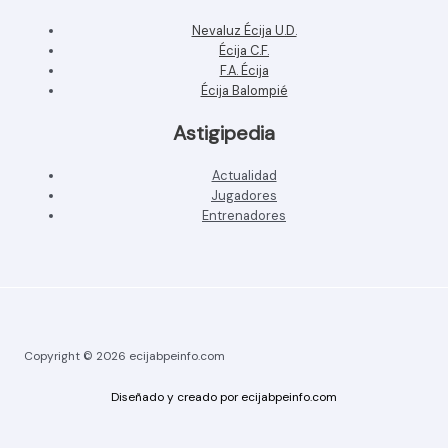
Nevaluz Écija U.D.
Écija C.F.
F.A. Écija
Écija Balompié
Astigipedia
Actualidad
Jugadores
Entrenadores
Copyright © 2026 ecijabpeinfo.com
Diseñado y creado por ecijabpeinfo.com