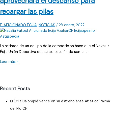
aprovechará el descanso para
recargar las pilas
F. AFICIONADO ÉCIJA
,
NOTICIAS
/
28 enero, 2022
La retirada de un equipo de la competición hace que el Nevaluz
Écija Unión Deportiva descanse este fin de semana.
El
Leer más »
Nevaluz
Écija
UD
femenino
Recent Posts
aprovechará
el
El Écija Balompié vence en su estreno ante Atlético Palma
descanso
para
del Río CF