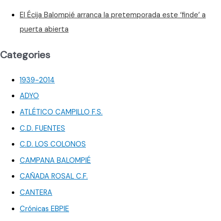
El Écija Balompié arranca la pretemporada este ‘finde’ a
puerta abierta
Categories
1939-2014
ADYO
ATLÉTICO CAMPILLO F.S.
C.D. FUENTES
C.D. LOS COLONOS
CAMPANA BALOMPIÉ
CAÑADA ROSAL C.F.
CANTERA
Crónicas EBPIE