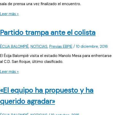
sala de prensa una vez finalizado el encuentro.
«Nos
Leer más »
quieren
matar»
Partido trampa ante el colista
ÉCIJA BALOMPIÉ
,
NOTICIAS
,
Previas EBPIE
/
10 diciembre, 2016
El Écija Balompié visita el estadio Manolo Mesa para enfrentarse
al C.D. San Roque, último clasificado.
Partido
Leer más »
trampa
ante
«El equipo ha propuesto y ha
el
colista
querido agradar»