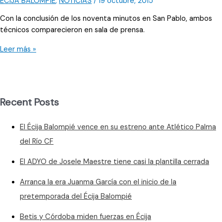
ÉCIJA BALOMPIÉ
,
NOTICIAS
/
19 octubre, 2015
Con la conclusión de los noventa minutos en San Pablo, ambos
técnicos comparecieron en sala de prensa.
«El
Leer más »
equipo
ha
propuesto
y
Recent Posts
ha
querido
El Écija Balompié vence en su estreno ante Atlético Palma
agradar»
del Río CF
El ADYO de Josele Maestre tiene casi la plantilla cerrada
Arranca la era Juanma García con el inicio de la
pretemporada del Écija Balompié
Betis y Córdoba miden fuerzas en Écija