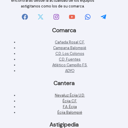
encontrarás desde la actualidad de los equipos
astigitanos como los de su comarca.
Comarca
Cañada Rosal C.F.
Campana Balompié
C.D. Los Colonos
C.D. Fuentes
Atlético Campillo F.S.
ADYO
Cantera
Nevaluz Écija U.D.
Écija C.F.
F.A. Écija
Écija Balompié
Astigipedia