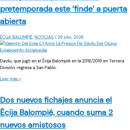
García
pretemporada este ‘finde’ a puerta
con
el
abierta
inicio
de
la
ÉCIJA BALOMPIÉ
,
NOTICIAS
/
29 julio, 2026
pretemporada
del
Écija
Davilu, que jugó en el Écija Balompié en la 2018/2019 en Tercera
Balompié
División, regresa a San Pablo.
El
Leer más »
Écija
Balompié
Dos nuevos fichajes anuncia el
arranca
la
Écija Balompié, cuando suma 2
pretemporada
este
nuevos amistosos
‘finde’