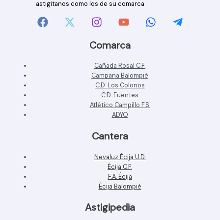
astigitanos como los de su comarca.
Comarca
Cañada Rosal C.F.
Campana Balompié
C.D. Los Colonos
C.D. Fuentes
Atlético Campillo F.S.
ADYO
Cantera
Nevaluz Écija U.D.
Écija C.F.
F.A. Écija
Écija Balompié
Astigipedia