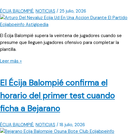
a
puerta
ÉCIJA BALOMPIÉ
,
NOTICIAS
/
25 julio, 2026
abierta
El Écija Balompié supera la veintena de jugadores cuando se
presume que lleguen jugadores ofensivo para completar la
plantilla.
Dos
Leer más »
nuevos
fichajes
El Écija Balompié confirma el
anuncia
el
horario del primer test cuando
Écija
Balompié,
ficha a Bejarano
cuando
suma
2
ÉCIJA BALOMPIÉ
,
NOTICIAS
/
18 julio, 2026
nuevos