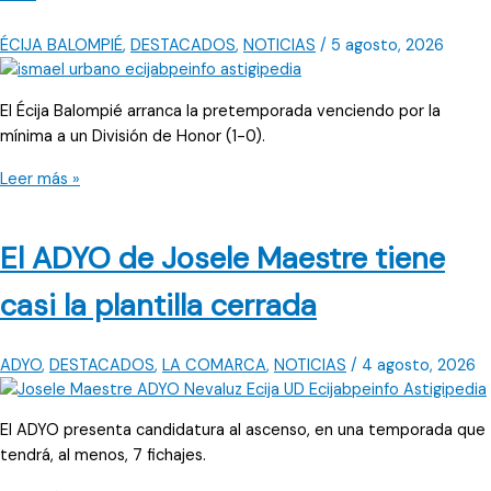
ÉCIJA BALOMPIÉ
,
DESTACADOS
,
NOTICIAS
/
5 agosto, 2026
El Écija Balompié arranca la pretemporada venciendo por la
mínima a un División de Honor (1-0).
El
Leer más »
Écija
Balompié
El ADYO de Josele Maestre tiene
vence
en
casi la plantilla cerrada
su
estreno
ante
ADYO
,
DESTACADOS
,
LA COMARCA
,
NOTICIAS
/
4 agosto, 2026
Atlético
Palma
El ADYO presenta candidatura al ascenso, en una temporada que
del
tendrá, al menos, 7 fichajes.
Río
CF