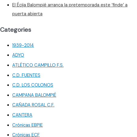
El Écija Balompié arranca la pretemporada este ‘finde’ a
puerta abierta
Categories
1939-2014
ADYO
ATLÉTICO CAMPILLO F.S.
C.D. FUENTES
C.D. LOS COLONOS
CAMPANA BALOMPIÉ
CAÑADA ROSAL C.F.
CANTERA
Crónicas EBPIE
Crónicas ECF