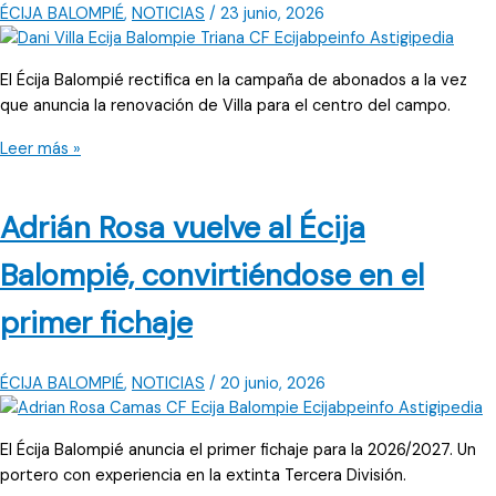
Balompié
ÉCIJA BALOMPIÉ
,
NOTICIAS
/
23 junio, 2026
El Écija Balompié rectifica en la campaña de abonados a la vez
que anuncia la renovación de Villa para el centro del campo.
Villa
Leer más »
se
suma
Adrián Rosa vuelve al Écija
a
los
Balompié, convirtiéndose en el
renovados,
y
primer fichaje
el
Écija
Balompié
ÉCIJA BALOMPIÉ
,
NOTICIAS
/
20 junio, 2026
rectifica
en
El Écija Balompié anuncia el primer fichaje para la 2026/2027. Un
la
portero con experiencia en la extinta Tercera División.
campaña