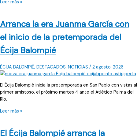
El
Leer más »
ADYO
de
Arranca la era Juanma García con
Josele
Maestre
el inicio de la pretemporada del
tiene
casi
Écija Balompié
la
plantilla
cerrada
ÉCIJA BALOMPIÉ
,
DESTACADOS
,
NOTICIAS
/
2 agosto, 2026
El Écija Balompié inicia la pretemporada en San Pablo con vistas al
primer amistoso, el próximo martes 4 ante el Atlético Palma del
Río.
Arranca
Leer más »
la
era
El Écija Balompié arranca la
Juanma