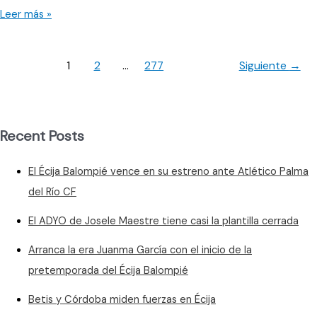
de
Adrián
Leer más »
abonados
Rosa
vuelve
al
1
2
…
277
Siguiente
→
Écija
Balompié,
convirtiéndose
en
Recent Posts
el
primer
El Écija Balompié vence en su estreno ante Atlético Palma
fichaje
del Río CF
El ADYO de Josele Maestre tiene casi la plantilla cerrada
Arranca la era Juanma García con el inicio de la
pretemporada del Écija Balompié
Betis y Córdoba miden fuerzas en Écija