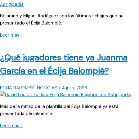
amistosos
Bejarano y Miguel Rodríguez son los últimos fichajes que ha
presentado el Écija Balompié.
El
Leer más »
Écija
Balompié
¿Qué jugadores tiene ya Juanma
confirma
el
García en el Écija Balompié?
horario
del
primer
ÉCIJA BALOMPIÉ
,
NOTICIAS
/
4 julio, 2026
test
cuando
Más de la mitad de la plantilla del Écija Balompié ya está
ficha
presentada oficialmente.
a
Bejarano
¿Qué
Leer más »
jugadores