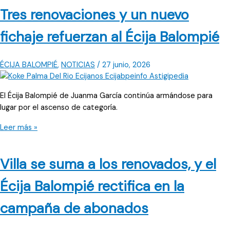
tiene
Tres renovaciones y un nuevo
ya
Juanma
fichaje refuerzan al Écija Balompié
García
en
el
ÉCIJA BALOMPIÉ
,
NOTICIAS
/
27 junio, 2026
Écija
Balompié?
El Écija Balompié de Juanma García continúa armándose para
lugar por el ascenso de categoría.
Tres
Leer más »
renovaciones
y
Villa se suma a los renovados, y el
un
nuevo
Écija Balompié rectifica en la
fichaje
refuerzan
campaña de abonados
al
Écija