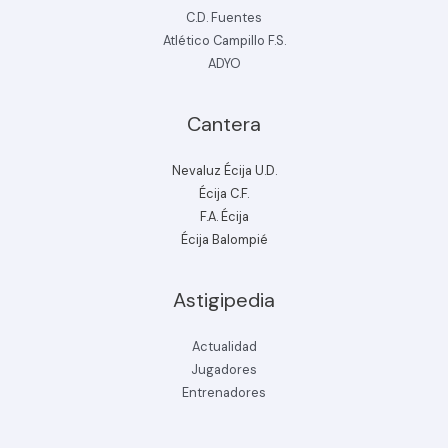
C.D. Fuentes
Atlético Campillo F.S.
ADYO
Cantera
Nevaluz Écija U.D.
Écija C.F.
F.A. Écija
Écija Balompié
Astigipedia
Actualidad
Jugadores
Entrenadores