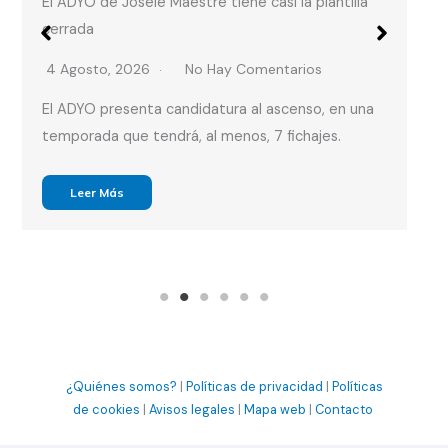
estre tiene casi la plantilla
Arranca la era Juanma Garcí
pretemporada del Écija B
No Hay Comentarios
2 Agosto, 2026
No Ha
ndidatura al ascenso, en una
El Écija Balompié inicia l
á, al menos, 7 fichajes.
Pablo con vistas al primer
Leer Más
¿Quiénes somos?
|
Políticas de privacidad
|
Políticas
de cookies
|
Avisos legales
|
Mapa web
|
Contacto