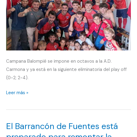
Campana Balompié se impone en octavos a la A.D.
Carmona y ya está en la siguiente eliminatoria del play off
(0-2; 2-4).
Campana
Leer más »
Balompié
gana
en
El Barrancón de Fuentes está
Carmona
para
preparado para remontar la