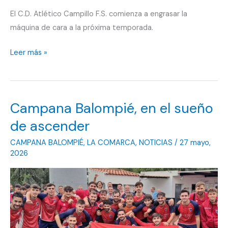
El C.D. Atlético Campillo F.S. comienza a engrasar la
máquina de cara a la próxima temporada.
Renovación
Leer más »
ganada
a
pulso
Campana Balompié, en el sueño
en
el
de ascender
CD
CAMPANA BALOMPIÉ
,
LA COMARCA
,
NOTICIAS
/
27 mayo,
Atlético
2026
Campillo
FS