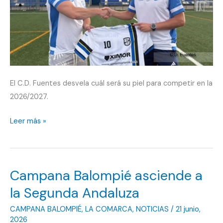
El C.D. Fuentes desvela cuál será su piel para competir en la
2026/2027.
Tomás
Leer más »
Fernández
es
el
Campana Balompié asciende a
nuevo
míster
la Segunda Andaluza
del
CAMPANA BALOMPIÉ
,
LA COMARCA
,
NOTICIAS
/
21 junio,
CD
2026