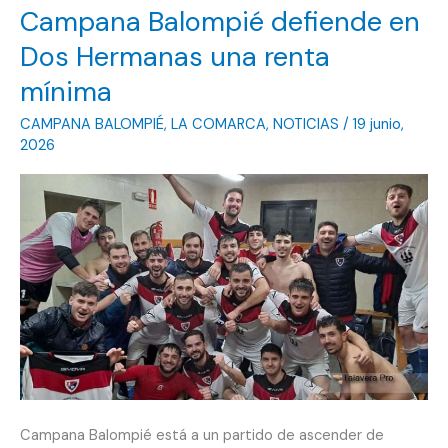
Campana Balompié defiende en
la
Segunda
Dos Hermanas una renta
Andaluza
mínima
CAMPANA BALOMPIÉ
,
LA COMARCA
,
NOTICIAS
/
19 junio,
2026
Campana Balompié está a un partido de ascender de