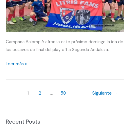
Campana Balompié afronta este próximo domingo la ida de
los octavos de final del play off a Segunda Andaluza.
Campana
Leer más »
Balompié,
en
el
1
2
…
58
Siguiente
→
sueño
de
ascender
Recent Posts