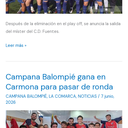
Después de la eliminación en el play off, se anuncia la salida
del míster del C.D. Fuentes.
CD
Leer más »
Fuentes
cae
en
Campana Balompié gana en
semifinales
y
Carmona para pasar de ronda
pone
CAMPANA BALOMPIÉ
,
LA COMARCA
,
NOTICIAS
/
7 junio,
fin
2026
a
la
temporada