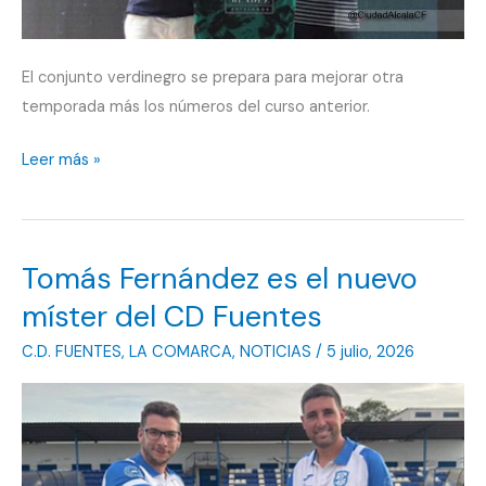
El conjunto verdinegro se prepara para mejorar otra
temporada más los números del curso anterior.
Meno
Leer más »
Naranjo,
ex
jugador
Tomás Fernández es el nuevo
verdinegro,
será
míster del CD Fuentes
el
C.D. FUENTES
,
LA COMARCA
,
NOTICIAS
/
5 julio, 2026
entrenador
del
Cañada
Rosal
CF