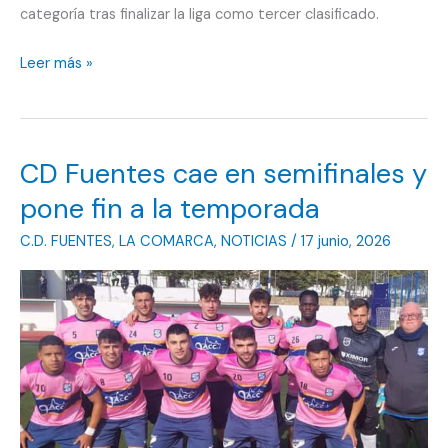
categoría tras finalizar la liga como tercer clasificado.
Campana
Leer más »
Balompié
defiende
en
CD Fuentes cae en semifinales y
Dos
Hermanas
pone fin a la temporada
una
C.D. FUENTES
,
LA COMARCA
,
NOTICIAS
/
17 junio, 2026
renta
mínima