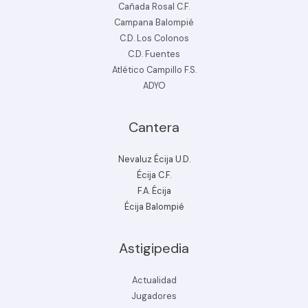
Cañada Rosal C.F.
Campana Balompié
C.D. Los Colonos
C.D. Fuentes
Atlético Campillo F.S.
ADYO
Cantera
Nevaluz Écija U.D.
Écija C.F.
F.A. Écija
Écija Balompié
Astigipedia
Actualidad
Jugadores