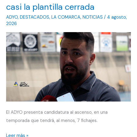
casi la plantilla cerrada
ADYO
,
DESTACADOS
,
LA COMARCA
,
NOTICIAS
/
4 agosto,
2026
El ADYO presenta candidatura al ascenso, en una
temporada que tendrá, al menos, 7 fichajes.
El
Leer más »