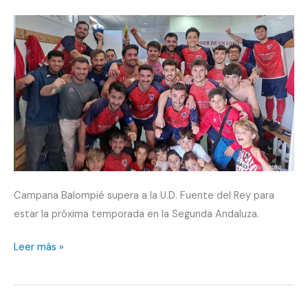
Fuentes
Campana Balompié supera a la U.D. Fuente del Rey para
estar la próxima temporada en la Segunda Andaluza.
Campana
Leer más »
Balompié
asciende
a