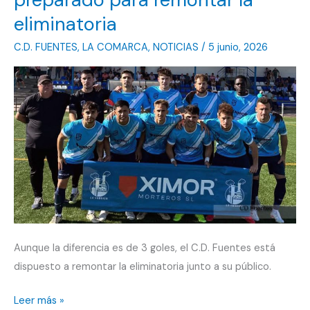
pasar
eliminatoria
de
C.D. FUENTES
,
LA COMARCA
,
NOTICIAS
/
5 junio, 2026
ronda
Aunque la diferencia es de 3 goles, el C.D. Fuentes está
dispuesto a remontar la eliminatoria junto a su público.
El
Leer más »