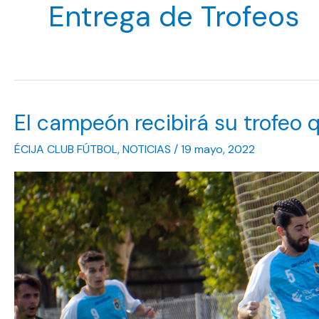
Entrega de Trofeos
El campeón recibirá su trofeo 
ÉCIJA CLUB FÚTBOL
,
NOTICIAS
/
19 mayo, 2022