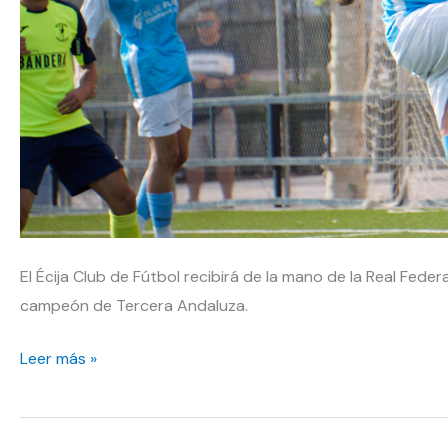
El Écija Club de Fútbol recibirá de la mano de la Real Fede
campeón de Tercera Andaluza.
El
Leer más »
campeón
recibirá
su