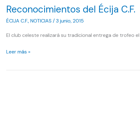
Reconocimientos del Écija C.F.
trofeo
que
ÉCIJA C.F.
,
NOTICIAS
/
3 junio, 2015
lo
El club celeste realizará su tradicional entrega de trofeo e
otorga
como
Reconocimientos
Leer más »
tal
del
Écija
C.F.