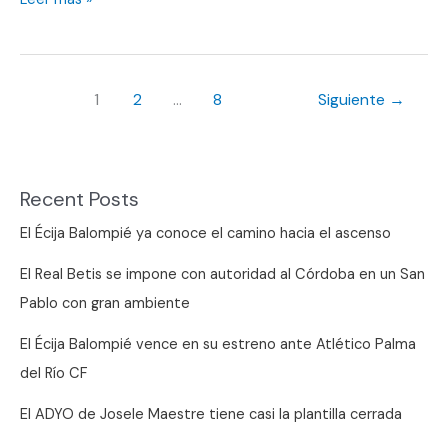
Los
Colonos
le
1
2
…
8
Siguiente
→
pide
al
2026
salvar
Recent Posts
la
El Écija Balompié ya conoce el camino hacia el ascenso
categoría
El Real Betis se impone con autoridad al Córdoba en un San
Pablo con gran ambiente
El Écija Balompié vence en su estreno ante Atlético Palma
del Río CF
El ADYO de Josele Maestre tiene casi la plantilla cerrada