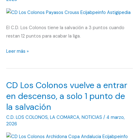
seguir
creyendo
en
la
El C.D. Los Colonos tiene la salvación a 3 puntos cuando
salvación
restan 12 puntos para acabar la liga.
El
Leer más »
CD
Los
Colonos
CD Los Colonos vuelve a entrar
aumenta
la
en descenso, a solo 1 punto de
distancia
la salvación
con
C.D. LOS COLONOS
,
LA COMARCA
,
NOTICIAS
/
4 marzo,
la
2026
salvación
en