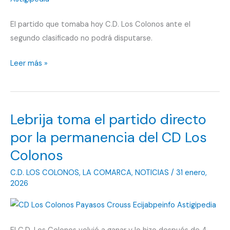
de
la
El partido que tomaba hoy C.D. Los Colonos ante el
salvación
segundo clasificado no podrá disputarse.
CD
Leer más »
Los
Colonos
no
Lebrija toma el partido directo
juega
hoy
por la permanencia del CD Los
en
Colonos
La
C.D. LOS COLONOS
,
LA COMARCA
,
NOTICIAS
/
31 enero,
Luisiana
2026
debido
a
la
borrasca