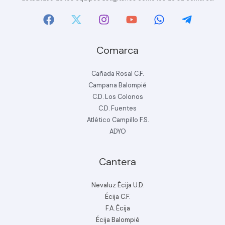
Comarca
Cañada Rosal C.F.
Campana Balompié
C.D. Los Colonos
C.D. Fuentes
Atlético Campillo F.S.
ADYO
Cantera
Nevaluz Écija U.D.
Écija C.F.
F.A. Écija
Écija Balompié