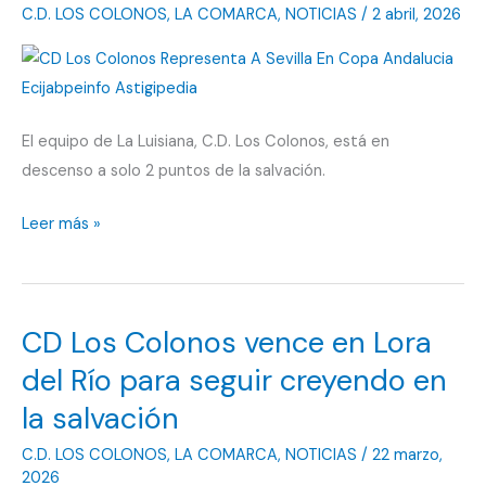
C.D. LOS COLONOS
,
LA COMARCA
,
NOTICIAS
/
2 abril, 2026
en
la
última
jornada
El equipo de La Luisiana, C.D. Los Colonos, está en
descenso a solo 2 puntos de la salvación.
CD
Leer más »
Los
Colonos
cayó
CD Los Colonos vence en Lora
derrotado
justo
del Río para seguir creyendo en
antes
la salvación
de
C.D. LOS COLONOS
,
LA COMARCA
,
NOTICIAS
/
22 marzo,
Semana
2026