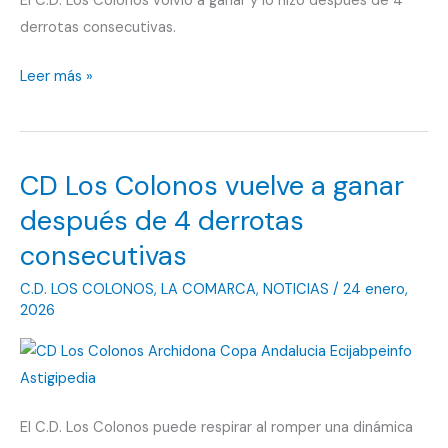
El C.D. Los Colonos volvió a ganar y lo hizo después de 4
Marta
derrotas consecutivas.
Lebrija
Leer más »
toma
el
partido
CD Los Colonos vuelve a ganar
directo
por
después de 4 derrotas
la
consecutivas
permanencia
C.D. LOS COLONOS
,
LA COMARCA
,
NOTICIAS
/
24 enero,
del
2026
CD
Los
Colonos
El C.D. Los Colonos puede respirar al romper una dinámica