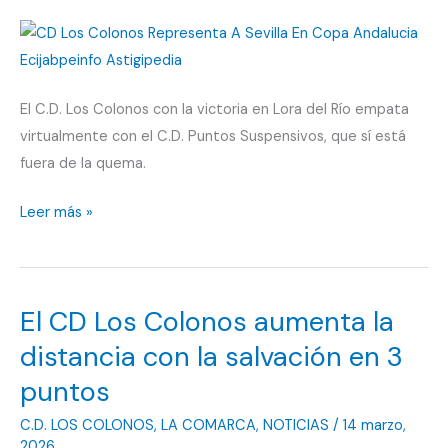
Santa
El C.D. Los Colonos con la victoria en Lora del Río empata
virtualmente con el C.D. Puntos Suspensivos, que sí está
fuera de la quema.
CD
Leer más »
Los
Colonos
vence
El CD Los Colonos aumenta la
en
Lora
distancia con la salvación en 3
del
puntos
Río
C.D. LOS COLONOS
,
LA COMARCA
,
NOTICIAS
/
14 marzo,
para
2026