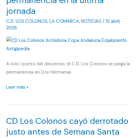
permanencia en la última
descenso
jornada
a
C.D. LOS COLONOS
,
LA COMARCA
,
NOTICIAS
/
15 abril,
pesar
2026
de
perder
en
Dos
Hermanas
A solo 1 punto del descenso, el C.D. Los Colonos se juega la
permanencia en Dos Hermanas.
CD
Leer más »
Los
Colonos
se
CD Los Colonos cayó derrotado
juega
la
justo antes de Semana Santa
permanencia