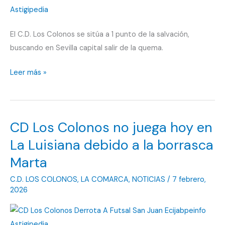
3
puntos
El C.D. Los Colonos se sitúa a 1 punto de la salvación,
buscando en Sevilla capital salir de la quema.
CD
Leer más »
Los
Colonos
vuelve
CD Los Colonos no juega hoy en
a
entrar
La Luisiana debido a la borrasca
en
Marta
descenso,
C.D. LOS COLONOS
,
LA COMARCA
,
NOTICIAS
/
7 febrero,
a
2026
solo
1
punto