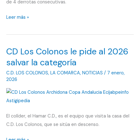
de 4 derrotas consecutivas.
CD
Leer más »
Los
Colonos
vuelve
CD Los Colonos le pide al 2026
a
ganar
salvar la categoría
después
C.D. LOS COLONOS
,
LA COMARCA
,
NOTICIAS
/
7 enero,
de
2026
4
derrotas
consecutivas
El colíder, el Hamar C.D., es el equipo que visita la casa del
C.D. Los Colonos, que se sitúa en descenso.
CD
Leer más »