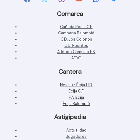
Comarca
Cañada Rosal C.F.
Campana Balompié
C.D. Los Colonos
C.D. Fuentes
Atlético Campillo F.S.
ADYO
Cantera
Nevaluz Écija U.D.
Écija C.F.
F.A. Écija
Écija Balompié
Astigipedia
Actualidad
Jugadores