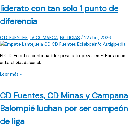
presión
liderato con tan solo 1 punto de
en
el
diferencia
liderato
del
CD
C.D. FUENTES
,
LA COMARCA
,
NOTICIAS
/
22 abril, 2026
Fuentes
El C.D. Fuentes continúa líder pese a tropezar en El Barrancón
ante el Guadalcanal.
CD
Leer más »
Fuentes
empata
CD Fuentes, CD Minas y Campana
y
mantiene
Balompié luchan por ser campeón
el
liderato
de liga
con
tan