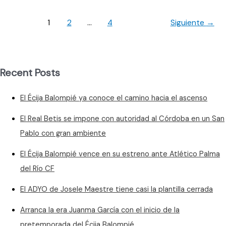
y
Campana
1
2
…
4
Siguiente
→
Balompié
juegan
el
Domingo
Recent Posts
de
Ramos
El Écija Balompié ya conoce el camino hacia el ascenso
El Real Betis se impone con autoridad al Córdoba en un San
Pablo con gran ambiente
El Écija Balompié vence en su estreno ante Atlético Palma
del Río CF
El ADYO de Josele Maestre tiene casi la plantilla cerrada
Arranca la era Juanma García con el inicio de la
pretemporada del Écija Balompié