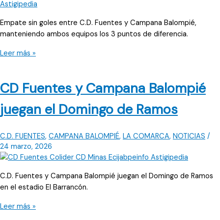
liga
Empate sin goles entre C.D. Fuentes y Campana Balompié,
manteniendo ambos equipos los 3 puntos de diferencia.
El
Leer más »
empate
sin
CD Fuentes y Campana Balompié
goles
entre
juegan el Domingo de Ramos
CD
Fuentes
y
C.D. FUENTES
,
CAMPANA BALOMPIÉ
,
LA COMARCA
,
NOTICIAS
/
Campana
24 marzo, 2026
Balompié
aprieta
C.D. Fuentes y Campana Balompié juegan el Domingo de Ramos
la
en el estadio El Barrancón.
tabla
CD
Leer más »
Fuentes