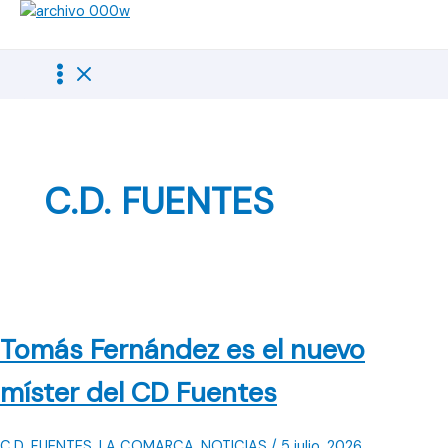
Ir
al
contenido
C.D. FUENTES
Tomás Fernández es el nuevo
míster del CD Fuentes
C.D. FUENTES
,
LA COMARCA
,
NOTICIAS
/
5 julio, 2026