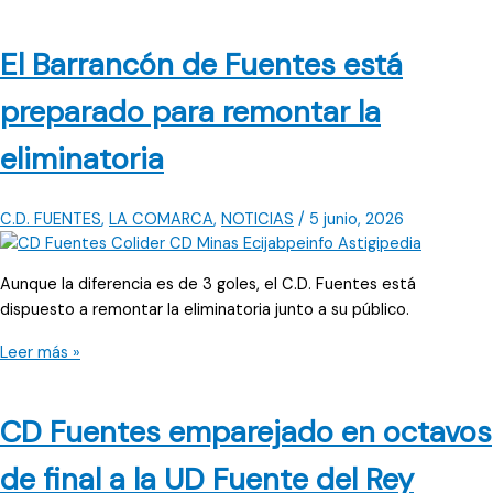
Fuentes
cae
El Barrancón de Fuentes está
en
semifinales
preparado para remontar la
y
pone
eliminatoria
fin
a
la
C.D. FUENTES
,
LA COMARCA
,
NOTICIAS
/
5 junio, 2026
temporada
Aunque la diferencia es de 3 goles, el C.D. Fuentes está
dispuesto a remontar la eliminatoria junto a su público.
El
Leer más »
Barrancón
de
CD Fuentes emparejado en octavos
Fuentes
está
de final a la UD Fuente del Rey
preparado