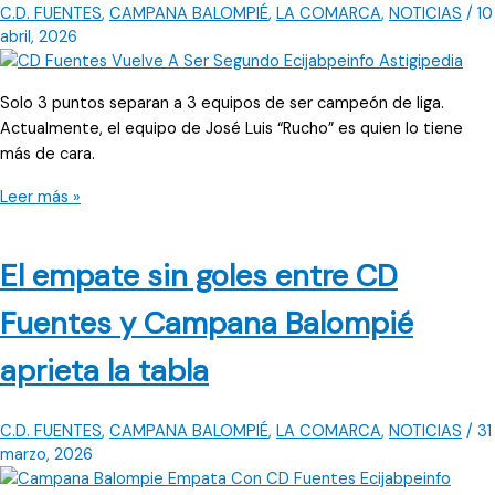
solo
C.D. FUENTES
,
CAMPANA BALOMPIÉ
,
LA COMARCA
,
NOTICIAS
/
10
1
abril, 2026
punto
de
Solo 3 puntos separan a 3 equipos de ser campeón de liga.
diferencia
Actualmente, el equipo de José Luis “Rucho” es quien lo tiene
más de cara.
CD
Leer más »
Fuentes,
CD
El empate sin goles entre CD
Minas
y
Fuentes y Campana Balompié
Campana
Balompié
aprieta la tabla
luchan
por
ser
C.D. FUENTES
,
CAMPANA BALOMPIÉ
,
LA COMARCA
,
NOTICIAS
/
31
campeón
marzo, 2026
de