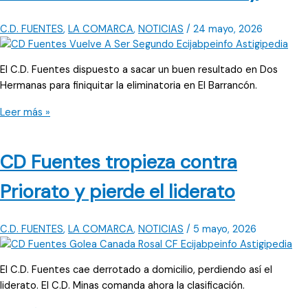
para
remontar
C.D. FUENTES
,
LA COMARCA
,
NOTICIAS
/
24 mayo, 2026
la
eliminatoria
El C.D. Fuentes dispuesto a sacar un buen resultado en Dos
Hermanas para finiquitar la eliminatoria en El Barrancón.
CD
Leer más »
Fuentes
emparejado
CD Fuentes tropieza contra
en
octavos
Priorato y pierde el liderato
de
final
a
C.D. FUENTES
,
LA COMARCA
,
NOTICIAS
/
5 mayo, 2026
la
UD
El C.D. Fuentes cae derrotado a domicilio, perdiendo así el
Fuente
liderato. El C.D. Minas comanda ahora la clasificación.
del
Rey