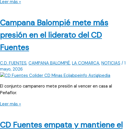
CD
Leer más »
Fuentes
tropieza
Campana Balompié mete más
contra
Priorato
presión en el liderato del CD
y
pierde
Fuentes
el
liderato
C.D. FUENTES
,
CAMPANA BALOMPIÉ
,
LA COMARCA
,
NOTICIAS
/
1
mayo, 2026
El conjunto campanero mete presión al vencer en casa al
Peñaflor.
Campana
Leer más »
Balompié
mete
CD Fuentes empata y mantiene el
más