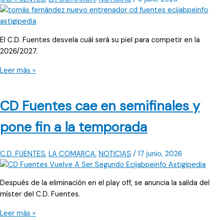
El C.D. Fuentes desvela cuál será su piel para competir en la
2026/2027.
Tomás
Leer más »
Fernández
es
CD Fuentes cae en semifinales y
el
nuevo
pone fin a la temporada
míster
del
CD
C.D. FUENTES
,
LA COMARCA
,
NOTICIAS
/
17 junio, 2026
Fuentes
Después de la eliminación en el play off, se anuncia la salida del
míster del C.D. Fuentes.
CD
Leer más »