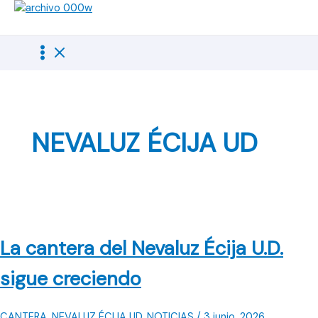
Ir
al
contenido
NEVALUZ ÉCIJA UD
La cantera del Nevaluz Écija U.D.
sigue creciendo
CANTERA
,
NEVALUZ ÉCIJA UD
,
NOTICIAS
/
3 junio, 2026