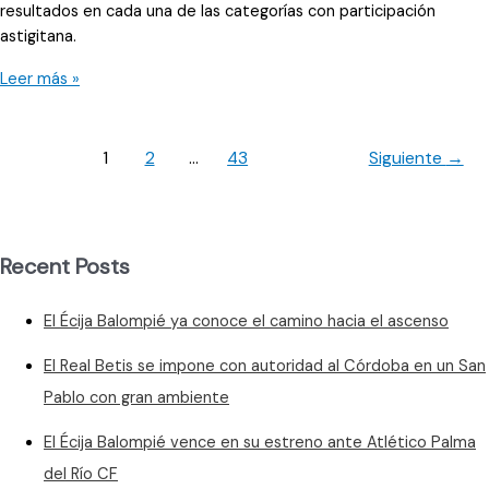
resultados en cada una de las categorías con participación
astigitana.
Las
Leer más »
juveniles
y
alevines
1
2
…
43
Siguiente
→
femeninos
del
FA
Écija
Recent Posts
acabaron
la
El Écija Balompié ya conoce el camino hacia el ascenso
temporada
El Real Betis se impone con autoridad al Córdoba en un San
Pablo con gran ambiente
El Écija Balompié vence en su estreno ante Atlético Palma
del Río CF