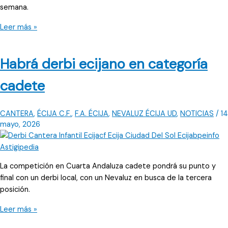
semana.
La
Leer más »
temporada
finaliza
Habrá derbi ecijano en categoría
con
solo
cadete
tres
victorias
astigitanas
CANTERA
,
ÉCIJA C.F.
,
F.A. ÉCIJA
,
NEVALUZ ÉCIJA UD
,
NOTICIAS
/
14
mayo, 2026
La competición en Cuarta Andaluza cadete pondrá su punto y
final con un derbi local, con un Nevaluz en busca de la tercera
posición.
Habrá
Leer más »
derbi