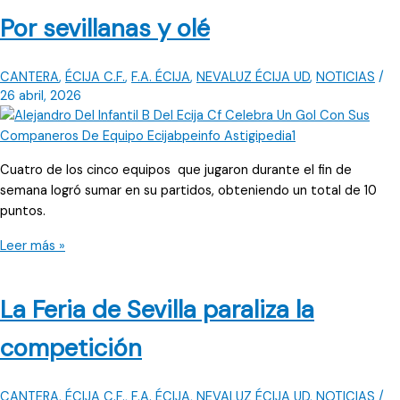
formación
Por sevillanas y olé
del
martes
al
CANTERA
,
ÉCIJA C.F.
,
F.A. ÉCIJA
,
NEVALUZ ÉCIJA UD
,
NOTICIAS
/
domingo
26 abril, 2026
Cuatro de los cinco equipos que jugaron durante el fin de
semana logró sumar en su partidos, obteniendo un total de 10
puntos.
Por
Leer más »
sevillanas
y
La Feria de Sevilla paraliza la
olé
competición
CANTERA
,
ÉCIJA C.F.
,
F.A. ÉCIJA
,
NEVALUZ ÉCIJA UD
,
NOTICIAS
/