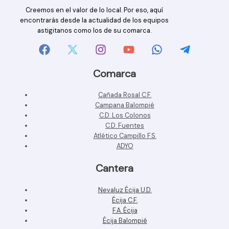
Creemos en el valor de lo local. Por eso, aquí
encontrarás desde la actualidad de los equipos
astigitanos como los de su comarca.
Comarca
Cañada Rosal C.F.
Campana Balompié
C.D. Los Colonos
C.D. Fuentes
Atlético Campillo F.S.
ADYO
Cantera
Nevaluz Écija U.D.
Écija C.F.
F.A. Écija
Écija Balompié