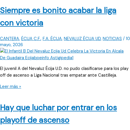
ecijano
Siempre es bonito acabar la liga
en
categoría
con victoria
cadete
CANTERA
,
ÉCIJA C.F.
,
F.A. ÉCIJA
,
NEVALUZ ÉCIJA UD
,
NOTICIAS
/
10
mayo, 2026
El juvenil A del Nevaluz Écija U.D. no pudo clasificarse para los play
off de ascenso a Liga Nacional tras empatar ante Castilleja.
Siempre
Leer más »
es
bonito
Hay que luchar por entrar en los
acabar
la
playoff de ascenso
liga
con