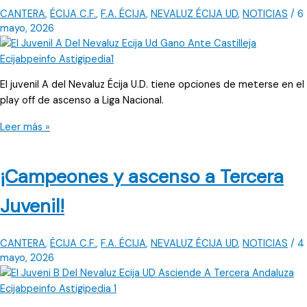
victoria
CANTERA
,
ÉCIJA C.F.
,
F.A. ÉCIJA
,
NEVALUZ ÉCIJA UD
,
NOTICIAS
/
6
mayo, 2026
El juvenil A del Nevaluz Écija U.D. tiene opciones de meterse en el
play off de ascenso a Liga Nacional.
Hay
Leer más »
que
luchar
¡Campeones y ascenso a Tercera
por
entrar
Juvenil!
en
los
playoff
CANTERA
,
ÉCIJA C.F.
,
F.A. ÉCIJA
,
NEVALUZ ÉCIJA UD
,
NOTICIAS
/
4
de
mayo, 2026
ascenso