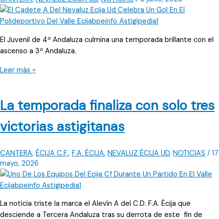
El Juvenil de 4ª Andaluza culmina una temporada brillante con el
ascenso a 3ª Andaluza.
La
Leer más »
cantera
del
La temporada finaliza con solo tres
Nevaluz
Écija
victorias astigitanas
U.D.
sigue
creciendo
CANTERA
,
ÉCIJA C.F.
,
F.A. ÉCIJA
,
NEVALUZ ÉCIJA UD
,
NOTICIAS
/
17
mayo, 2026
La noticia triste la marca el Alevín A del C.D. F.A. Écija que
desciende a Tercera Andaluza tras su derrota de este fin de