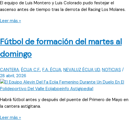
El equipo de Luis Montero y Luis Colorado pudo festejar el
ascenso antes de tiempo tras la derrota del Racing Los Molares.
¡Campeones
Leer más »
y
ascenso
Fútbol de formación del martes al
a
Tercera
domingo
Juvenil!
CANTERA
,
ÉCIJA C.F.
,
F.A. ÉCIJA
,
NEVALUZ ÉCIJA UD
,
NOTICIAS
/
28 abril, 2026
Habrá fútbol antes y después del puente del Primero de Mayo en
la cantera astigitana.
Fútbol
Leer más »
de