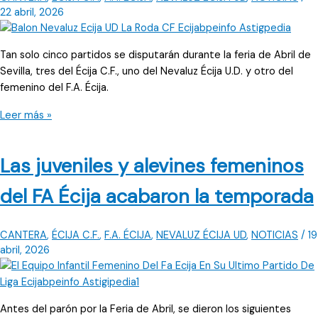
22 abril, 2026
Tan solo cinco partidos se disputarán durante la feria de Abril de
Sevilla, tres del Écija C.F., uno del Nevaluz Écija U.D. y otro del
femenino del F.A. Écija.
La
Leer más »
Feria
de
Las juveniles y alevines femeninos
Sevilla
paraliza
del FA Écija acabaron la temporada
la
competición
CANTERA
,
ÉCIJA C.F.
,
F.A. ÉCIJA
,
NEVALUZ ÉCIJA UD
,
NOTICIAS
/
19
abril, 2026
Antes del parón por la Feria de Abril, se dieron los siguientes