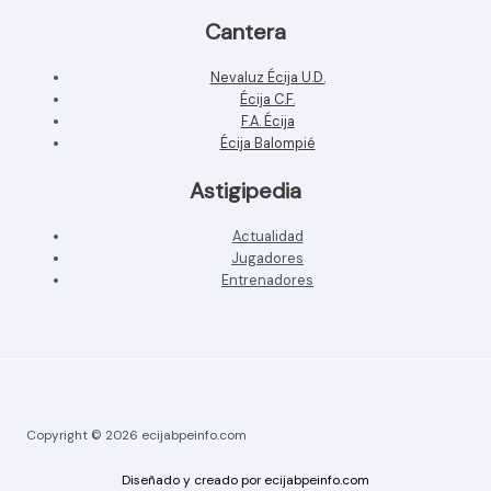
Cantera
Nevaluz Écija U.D.
Écija C.F.
F.A. Écija
Écija Balompié
Astigipedia
Actualidad
Jugadores
Entrenadores
Copyright © 2026 ecijabpeinfo.com
Diseñado y creado por ecijabpeinfo.com