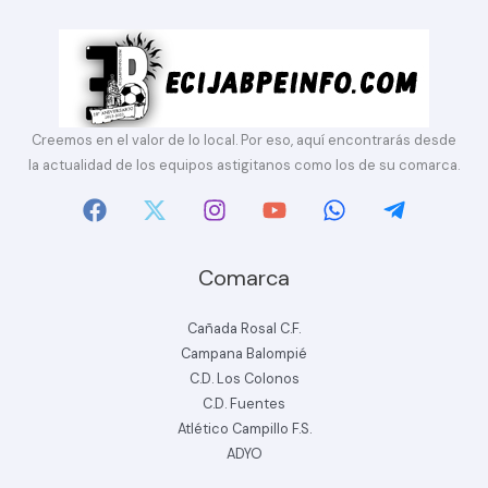
Creemos en el valor de lo local. Por eso, aquí encontrarás desde
la actualidad de los equipos astigitanos como los de su comarca.
Comarca
Cañada Rosal C.F.
Campana Balompié
C.D. Los Colonos
C.D. Fuentes
Atlético Campillo F.S.
ADYO