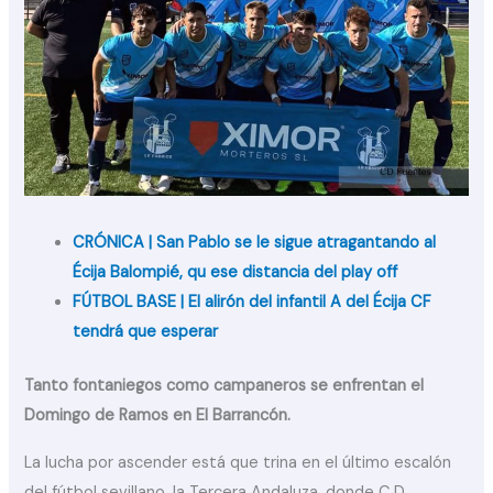
CRÓNICA | San Pablo se le sigue atragantando al
Écija Balompié, qu ese distancia del play off
FÚTBOL BASE | El alirón del infantil A del Écija CF
tendrá que esperar
Tanto fontaniegos como campaneros se enfrentan el
Domingo de Ramos en El Barrancón.
La lucha por ascender está que trina en el último escalón
del fútbol sevillano, la Tercera Andaluza, donde C.D.