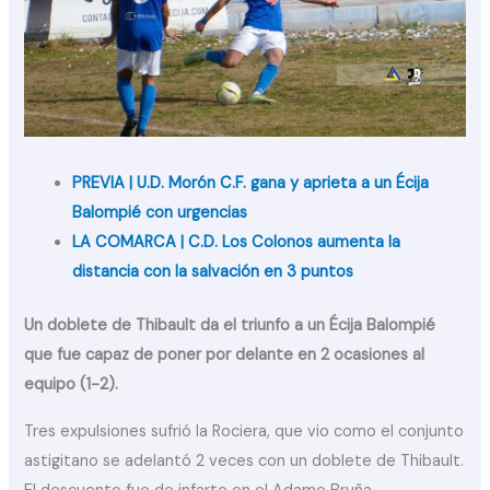
PREVIA | U.D. Morón C.F. gana y aprieta a un Écija
Balompié con urgencias
LA COMARCA | C.D. Los Colonos aumenta la
distancia con la salvación en 3 puntos
Un doblete de Thibault da el triunfo a un Écija Balompié
que fue capaz de poner por delante en 2 ocasiones al
equipo (1-2).
Tres expulsiones sufrió la Rociera, que vio como el conjunto
astigitano se adelantó 2 veces con un doblete de Thibault.