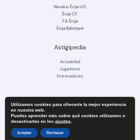
Nevaluz Écija U.D.
Écija C.F.
F.A. Écija
Écija Balompié
Astigipedia
Actualidad
Jugadores
Entrenadores
Utilizamos cookies para ofrecerte la mejor experiencia
en nuestra web.
Puedes aprender más sobre qué cookies utilizamos o
Copyright © 2026 ecijabpeinfo.com
desactivarlas en los
ajustes
.
Diseñado y creado por ecijabpeinfo.com
Aceptar
Rechazar