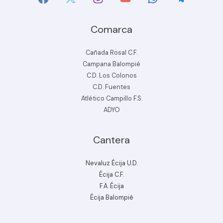
Comarca
Cañada Rosal C.F.
Campana Balompié
C.D. Los Colonos
C.D. Fuentes
Atlético Campillo F.S.
ADYO
Cantera
Nevaluz Écija U.D.
Écija C.F.
F.A. Écija
Écija Balompié