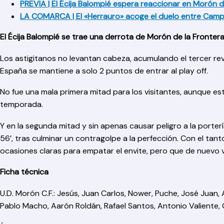
PREVIA | El Écija Balompié espera reaccionar en Morón d
LA COMARCA | El «Herrauro» acoge el duelo entre Camp
El Écija Balompié se trae una derrota de Morón de la Fronter
Los astigitanos no levantan cabeza, acumulando el tercer re
España se mantiene a solo 2 puntos de entrar al play off.
No fue una mala primera mitad para los visitantes, aunque estu
temporada.
Y en la segunda mitad y sin apenas causar peligro a la portería
56’, tras culminar un contragolpe a la perfección. Con el tan
ocasiones claras para empatar el envite, pero que de nuevo v
Ficha técnica
U.D. Morón C.F.: Jesús, Juan Carlos, Nower, Puche, José Juan,
Pablo Macho, Aarón Roldán, Rafael Santos, Antonio Valiente,