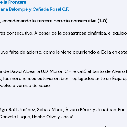
e la Frontera
ana Balomipé y Cañada Rosal C.F.
a, encadenando la tercera derrota consecutiva (1-0).
vés consecutivo. A pesar de la desastrosa dinámica, el equip
vo falta de acierto, como le viene ocurriendo al Écija en esta
 de David Albea, la U.D. Morón C.F. le valió el tanto de Álvaro 
to, los moronenses estuvieron bien replegados ante un Écija q
uelve a venirse de vacío.
 Agu, Raúl Jiménez, Sebas, Mario, Álvaro Pérez y Jonathan. Fue
 Gonzalo Luque, Nacho Oliva y Josué.