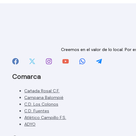
Creemos en el valor de lo local. Por
Comarca
Cañada Rosal C.F.
Campana Balompié
C.D. Los Colonos
C.D. Fuentes
Atlético Campillo F.S.
ADYO