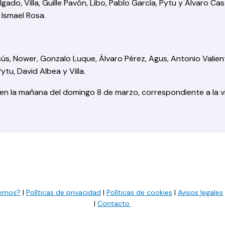
lgado, Villa, Guille Pavón, Libo, Pablo García, Pytu y Álvaro Ca
 Ismael Rosa.
ús, Nower, Gonzalo Luque, Álvaro Pérez, Agus, Antonio Valient
tu, David Albea y Villa.
 en la mañana del domingo 8 de marzo, correspondiente a la 
somos?
|
Políticas de privacidad
|
Políticas de cookies
|
Avisos legales
|
Contacto