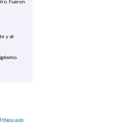
stro. Fueron
e y al
vigésimo
|
Mapa web