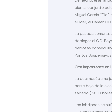
De hecho, el arranq
bien al conjunto ad
Miguel García “File”
el líder, el Hamar C.
La pasada semana, en
doblegar al C.D. Pay
derrotas consecutiva
Puntos Suspensivos e
Cita importante en L
La decimoséptima jo
parte baja de la cla
sábado (19:00 horas
Los lebrijanos se s