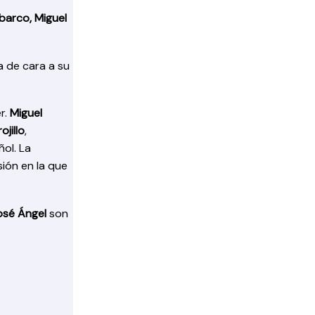
barco, Miguel
a de cara a su
r.
Miguel
jillo
,
ñol. La
ión en la que
osé Ángel
son