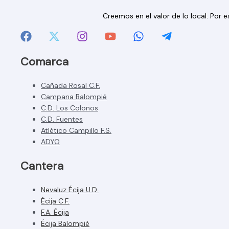
Creemos en el valor de lo local. Por
Comarca
Cañada Rosal C.F.
Campana Balompié
C.D. Los Colonos
C.D. Fuentes
Atlético Campillo F.S.
ADYO
Cantera
Nevaluz Écija U.D.
Écija C.F.
F.A. Écija
Écija Balompié