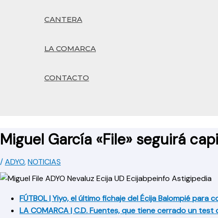
CANTERA
LA COMARCA
CONTACTO
Buscar
Miguel García «File» seguirá ca
/
ADYO
,
NOTICIAS
FÚTBOL | Yiyo, el último fichaje del Écija Balompié para 
LA COMARCA | C.D. Fuentes, que tiene cerrado un test co