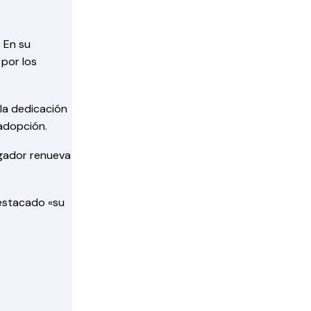
. En su
 por los
la dedicación
 adopción.
jugador renueva
destacado «su