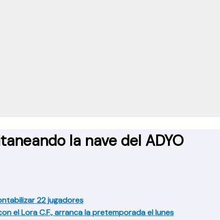
pitaneando la nave del ADYO
contabilizar 22 jugadores
n el Lora C.F., arranca la pretemporada el lunes