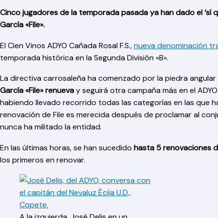
Cinco jugadores de la temporada pasada ya han dado el ‘sí qu
García «File».
El Cien Vinos ADYO Cañada Rosal F.S.,
nueva denominación tra
temporada histórica en la Segunda División «B».
La directiva carrosaleña ha comenzado por la piedra angular d
García «File» renueva
y seguirá otra campaña más en el ADYO.
habiendo llevado recorrido todas las categorías en las que ha
renovación de File es merecida después de proclamar al conju
nunca ha militado la entidad.
En las últimas horas, se han sucedido
hasta 5 renovaciones de
los primeros en renovar.
A la izquierda, José Delis en un