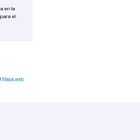
a en la
para el
|
Mapa web