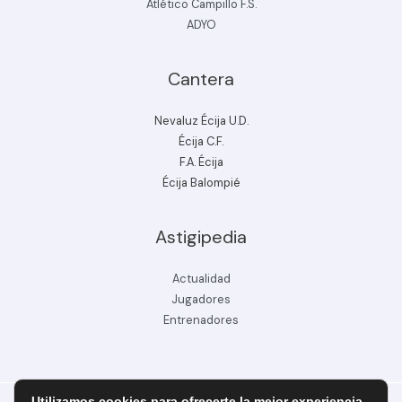
Atlético Campillo F.S.
ADYO
Cantera
Nevaluz Écija U.D.
Écija C.F.
F.A. Écija
Écija Balompié
Astigipedia
Actualidad
Jugadores
Entrenadores
Utilizamos cookies para ofrecerte la mejor experiencia