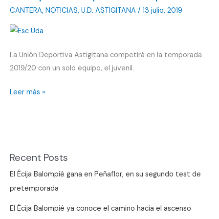
CANTERA
,
NOTICIAS
,
U.D. ASTIGITANA
/
13 julio, 2019
La Unión Deportiva Astigitana competirá en la temporada
2019/20 con un solo equipo, el juvenil.
Cumplirá
Leer más »
su
quinta
temporada
Recent Posts
El Écija Balompié gana en Peñaflor, en su segundo test de
pretemporada
El Écija Balompié ya conoce el camino hacia el ascenso