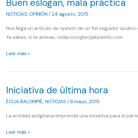
Buen eslogan, mala práctica
NOTICIAS
,
OPINIÓN
/
24 agosto, 2015
Nos llega un artículo de opinión de un fiel seguidor azulino
Ya sabes, si te animas, redaccion@ecijabpeinfo.com
Buen
Leer más »
eslogan,
mala
práctica
Iniciativa de última hora
ÉCIJA BALOMPIÉ
,
NOTICIAS
/
8 mayo, 2015
La entidad astigitana emprende una iniciativa para el par
Iniciativa
Leer más »