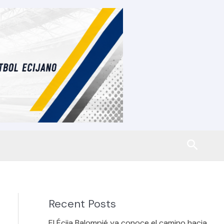
Busca
Recent Posts
El Écija Balompié ya conoce el camino hacia