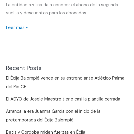
La entidad azulina da a conocer el abono de la segunda
vuelta y descuentos para los abonados.
Un
Leer más »
San
Pablo
colorido
Recent Posts
El Écija Balompié vence en su estreno ante Atlético Palma
del Río CF
El ADYO de Josele Maestre tiene casi la plantilla cerrada
Arranca la era Juanma García con el inicio de la
pretemporada del Écija Balompié
Betis y Córdoba miden fuerzas en Écija