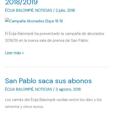
2018/2019
ver
ÉCIJA BALOMPIÉ
,
NOTICIAS
/
2 julio, 2018
a
los
chavales
El Écija Balompié ha presentado la campaña de abonados
jugar
2018/19 en la nueva sala de prensa de San Pablo.
de
nuevo»
Así
Leer más »
es
la
campaña
San Pablo saca sus abonos
de
abonados
ÉCIJA BALOMPIÉ
,
NOTICIAS
/
3 agosto, 2016
2018/2019
Los carnés del Écija Balompié oscilan entre los diez y los
setenta y cinco euros.