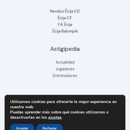
Nevaluz Écija U.D.
Écija C.F.
F.A. Écija
Écija Balompié
Astigipedia
Actualidad
Jugadores
Entrenadores
Utilizamos cookies para ofrecerte la mejor experiencia en
nuestra web.
Puedes aprender más sobre qué cookies utilizamos o
Copyright © 2026 ecijabpeinfo.com
desactivarlas en los
ajustes
.
Diseñado y creado por ecijabpeinfo.com
Aceptar
Rechazar