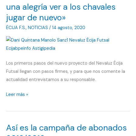
una alegría ver a los chavales
jugar de nuevo»
ÉCIJA F.S.
,
NOTICIAS
/
14 agosto, 2020
Los primeros pasos del nuevo proyecto del Nevaluz Écija
Futsal llegan con pasos firmes, y para que nos comente la
actualidad entrevistamos a su responsable.
Manolo
Leer más »
Sanz:
«Estaba
siendo
Así es la campaña de abonados
una
alegría