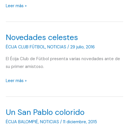
San
Leer más »
Pablo
saca
sus
Novedades celestes
abonos
ÉCIJA CLUB FÚTBOL
,
NOTICIAS
/
29 julio, 2016
El Écija Club de Fútbol presenta varias novedades ante de
su primer amistoso.
Novedades
Leer más »
celestes
Un San Pablo colorido
ÉCIJA BALOMPIÉ
,
NOTICIAS
/
11 diciembre, 2015