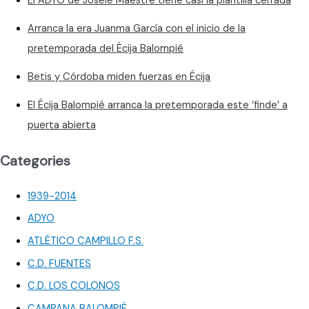
El ADYO de Josele Maestre tiene casi la plantilla cerrada
Arranca la era Juanma García con el inicio de la
pretemporada del Écija Balompié
Betis y Córdoba miden fuerzas en Écija
El Écija Balompié arranca la pretemporada este ‘finde’ a
puerta abierta
Categories
1939-2014
ADYO
ATLÉTICO CAMPILLO F.S.
C.D. FUENTES
C.D. LOS COLONOS
CAMPANA BALOMPIÉ