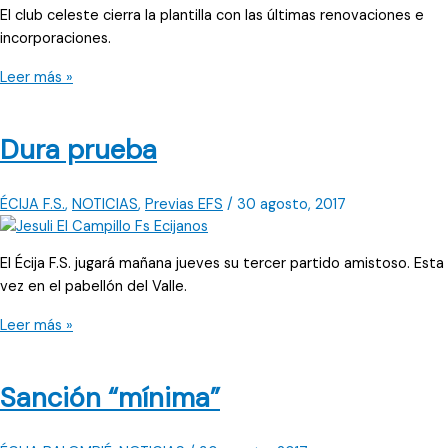
El club celeste cierra la plantilla con las últimas renovaciones e
incorporaciones.
Pedraza
Leer más »
completa
la
Dura prueba
plantilla
ÉCIJA F.S.
,
NOTICIAS
,
Previas EFS
/
30 agosto, 2017
El Écija F.S. jugará mañana jueves su tercer partido amistoso. Esta
vez en el pabellón del Valle.
Dura
Leer más »
prueba
Sanción “mínima”