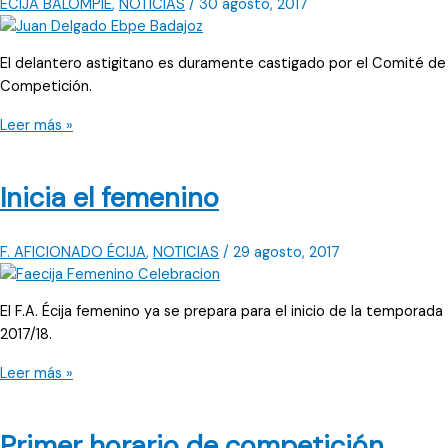
ÉCIJA BALOMPIÉ
,
NOTICIAS
/
30 agosto, 2017
El delantero astigitano es duramente castigado por el Comité de
Competición.
Sanción
Leer más »
“mínima”
Inicia el femenino
F. AFICIONADO ÉCIJA
,
NOTICIAS
/
29 agosto, 2017
El F.A. Écija femenino ya se prepara para el inicio de la temporada
2017/18.
Inicia
Leer más »
el
femenino
Primer horario de competición