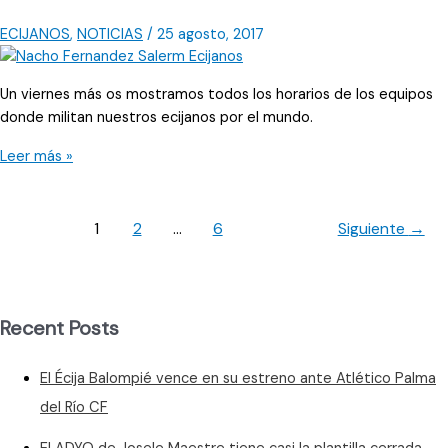
galardón
ECIJANOS
,
NOTICIAS
/
25 agosto, 2017
Un viernes más os mostramos todos los horarios de los equipos
donde militan nuestros ecijanos por el mundo.
Arranca
Leer más »
la
liga
en
1
2
…
6
Siguiente
→
el
grupo
décimo
Recent Posts
El Écija Balompié vence en su estreno ante Atlético Palma
del Río CF