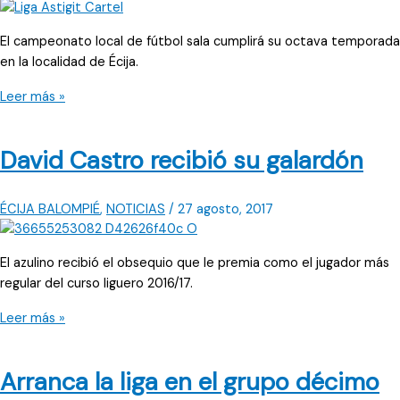
El campeonato local de fútbol sala cumplirá su octava temporada
en la localidad de Écija.
Primer
Leer más »
paso
de
David Castro recibió su galardón
la
VIII
Liga
ÉCIJA BALOMPIÉ
,
NOTICIAS
/
27 agosto, 2017
Astigi
El azulino recibió el obsequio que le premia como el jugador más
regular del curso liguero 2016/17.
David
Leer más »
Castro
recibió
Arranca la liga en el grupo décimo
su