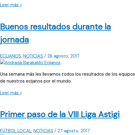
“Los
Leer más »
cambios
han
Buenos resultados durante la
dado
lo
jornada
que
buscábamos”
ECIJANOS
,
NOTICIAS
/
28 agosto, 2017
Una semana más les llevamos todos los resultados de los equipos
de nuestros ecijanos por el mundo.
Buenos
Leer más »
resultados
durante
Primer paso de la VIII Liga Astigi
la
jornada
FÚTBOL LOCAL
,
NOTICIAS
/
27 agosto, 2017