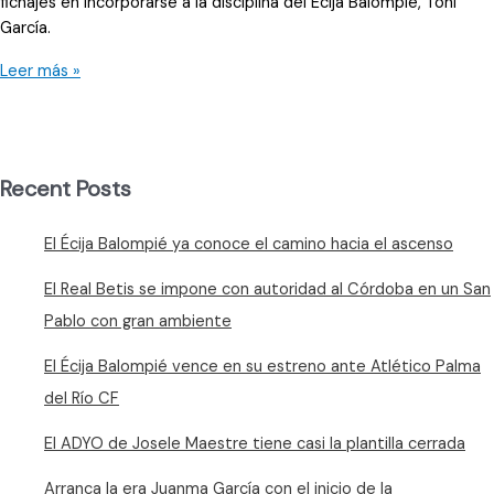
fichajes en incorporarse a la disciplina del Écija Balompié, Toni
García.
«No
Leer más »
hubiese
firmado
si
no
Recent Posts
confiara
en
El Écija Balompié ya conoce el camino hacia el ascenso
devolver
al
El Real Betis se impone con autoridad al Córdoba en un San
Écija
Pablo con gran ambiente
Balompié
al
El Écija Balompié vence en su estreno ante Atlético Palma
lugar
del Río CF
que
se
El ADYO de Josele Maestre tiene casi la plantilla cerrada
merece»
Arranca la era Juanma García con el inicio de la