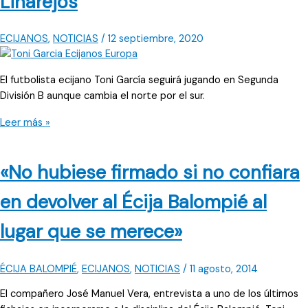
Linarejos
ECIJANOS
,
NOTICIAS
/
12 septiembre, 2020
El futbolista ecijano Toni García seguirá jugando en Segunda
División B aunque cambia el norte por el sur.
La
Leer más »
nueva
casa
«No hubiese firmado si no confiara
de
Toni
en devolver al Écija Balompié al
García
es
lugar que se merece»
Linarejos
ÉCIJA BALOMPIÉ
,
ECIJANOS
,
NOTICIAS
/
11 agosto, 2014
El compañero José Manuel Vera, entrevista a uno de los últimos