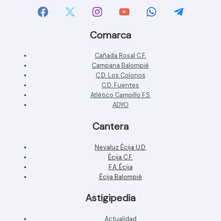
Comarca
Cañada Rosal C.F.
Campana Balompié
C.D. Los Colonos
C.D. Fuentes
Atlético Campillo F.S.
ADYO
Cantera
Nevaluz Écija U.D.
Écija C.F.
F.A. Écija
Écija Balompié
Astigipedia
Actualidad