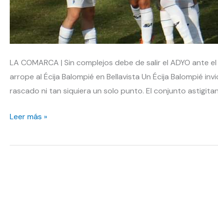
LA COMARCA | Sin complejos debe de salir el ADYO ante el
arrope al Écija Balompié en Bellavista Un Écija Balompié inv
rascado ni tan siquiera un solo punto. El conjunto astigita
El
Leer más »
Écija
Balompié
visita
Bellavista,
hasta
el
momento