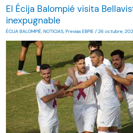
El Écija Balompié visita Bellav
Écija
Balompié
inexpugnable
espeso
ÉCIJA BALOMPIÉ
,
NOTICIAS
,
Previas EBPIE
/
26 octubre, 20
en
Bellavista