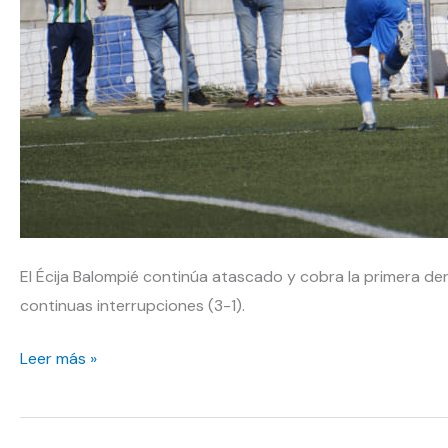
El Écija Balompié continúa atascado y cobra la primera der
continuas interrupciones (3-1).
Primera
Leer más »
derrota
de
un