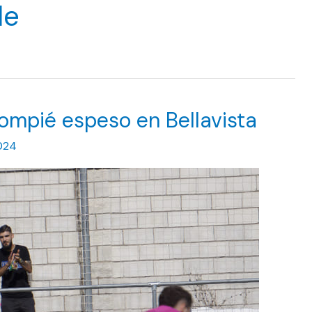
de
lompié espeso en Bellavista
024