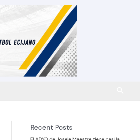
Busca
Recent Posts
El ADYO de Josele Maestre tiene casi la