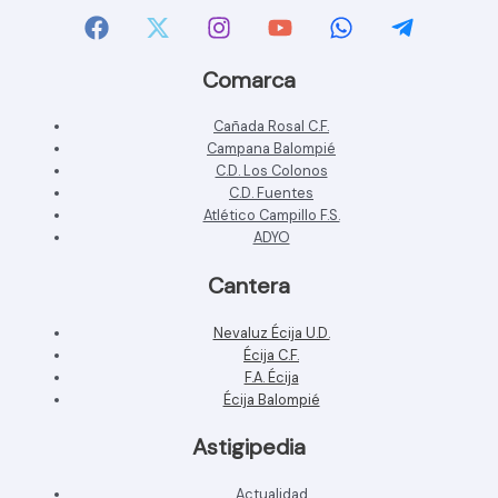
Comarca
Cañada Rosal C.F.
Campana Balompié
C.D. Los Colonos
C.D. Fuentes
Atlético Campillo F.S.
ADYO
Cantera
Nevaluz Écija U.D.
Écija C.F.
F.A. Écija
Écija Balompié
Astigipedia
Actualidad