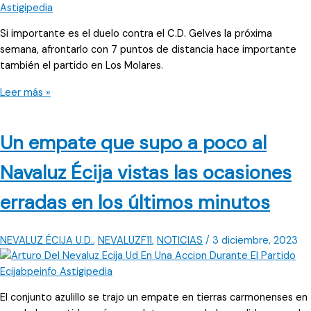
Si importante es el duelo contra el C.D. Gelves la próxima
semana, afrontarlo con 7 puntos de distancia hace importante
también el partido en Los Molares.
La
Leer más »
mente
en
Un empate que supo a poco al
Los
Molares
Navaluz Écija vistas las ocasiones
antes
que
erradas en los últimos minutos
en
el
Gelves;
NEVALUZ ÉCIJA U.D.
,
NEVALUZF11
,
NOTICIAS
/
3 diciembre, 2023
consigna
del
Écija
El conjunto azulillo se trajo un empate en tierras carmonenses en
Balompié