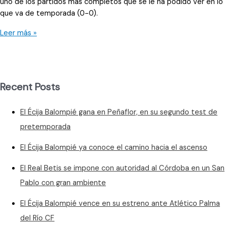
uno de los partidos más completos que se le ha podido ver en lo
que va de temporada (0-0).
Un
Leer más »
empate
que
supo
a
Recent Posts
poco
al
El Écija Balompié gana en Peñaflor, en su segundo test de
Navaluz
Écija
pretemporada
vistas
El Écija Balompié ya conoce el camino hacia el ascenso
las
ocasiones
El Real Betis se impone con autoridad al Córdoba en un San
erradas
Pablo con gran ambiente
en
los
El Écija Balompié vence en su estreno ante Atlético Palma
últimos
del Río CF
minutos