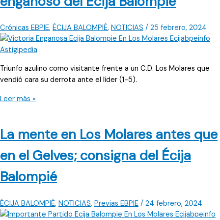
engañoso del Écija Balompié
Crónicas EBPIE
,
ÉCIJA BALOMPIÉ
,
NOTICIAS
/
25 febrero, 2024
Triunfo azulino como visitante frente a un C.D. Los Molares que
vendió cara su derrota ante el líder (1-5).
Victoria
Leer más »
sí,
pero
La mente en Los Molares antes que
resultado
engañoso
en el Gelves; consigna del Écija
del
Écija
Balompié
Balompié
ÉCIJA BALOMPIÉ
,
NOTICIAS
,
Previas EBPIE
/
24 febrero, 2024