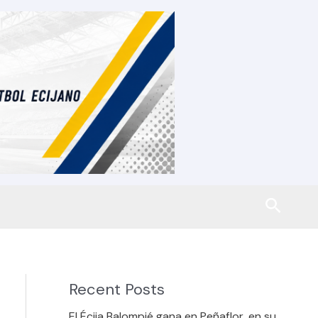
Busca
Recent Posts
El Écija Balompié gana en Peñaflor, en su