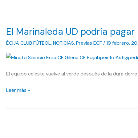
toque
de
atención
El Marinaleda UD podría pagar l
para
el
ÉCIJA CLUB FÚTBOL
,
NOTICIAS
,
Previas ECF
/
19 febrero, 2
Écija
CF,
que
El equipo celeste vuelve al verde después de la dura derro
vuelve
a
El
Leer más »
perder
Marinaleda
UD
podría
pagar
los