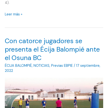
4).
Nueva
Leer más »
goleada
que
encaja
Con catorce jugadores se
el
Écija
presenta el Écija Balompié ante
Balompié,
el Osuna BC
esta
ÉCIJA BALOMPIÉ
,
NOTICIAS
,
Previas EBPIE
/
17 septiembre,
vez
2022
por
parte
del
Osuna