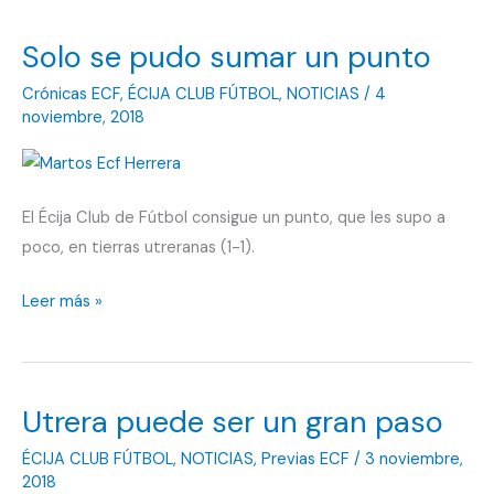
ve
Solo se pudo sumar un punto
su
partido
Crónicas ECF
,
ÉCIJA CLUB FÚTBOL
,
NOTICIAS
/
4
suspendido
noviembre, 2018
en
el
70′
El Écija Club de Fútbol consigue un punto, que les supo a
por
poco, en tierras utreranas (1-1).
una
supuesta
Solo
Leer más »
agresión
se
al
pudo
árbitro
sumar
Utrera puede ser un gran paso
un
punto
ÉCIJA CLUB FÚTBOL
,
NOTICIAS
,
Previas ECF
/
3 noviembre,
2018