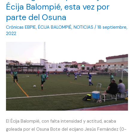
Écija Balompié, esta vez por
parte del Osuna
Crónicas EBPIE
,
ÉCIJA BALOMPIÉ
,
NOTICIAS
/
18 septiembre,
2022
El Écija Balompié, con falta intensidad y actitud, acaba
goleada por el Osuna Bote del ecijano Jesús Fernández (0-