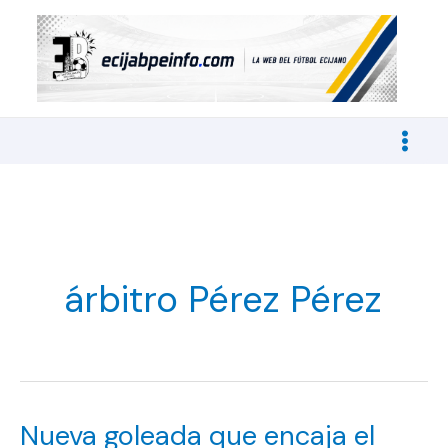
Ir
al
contenido
árbitro Pérez Pérez
Nueva goleada que encaja el