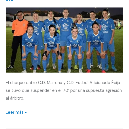
el
Osuna
BC
El choque entre C.D. Mairena y C.D. Fútbol Aficionado Écija
se tuvo que suspender en el 70′ por una supuesta agresión
al árbitro.
El
Leer más »
FA
Écija