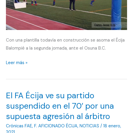
Con una plantilla todavía en construcción se asoma el Écija
Balompié a la segunda jornada, ante el Osuna B.C.
Con
Leer más »
catorce
jugadores
se
El FA Écija ve su partido
presenta
el
suspendido en el 70′ por una
Écija
supuesta agresión al árbitro
Balompié
Crónicas FAE
,
F. AFICIONADO ÉCIJA
,
NOTICIAS
/
18 enero,
ante
2021