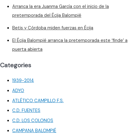
Arranca la era Juanma García con el inicio de la
pretemporada del Écija Balompié
Betis y Córdoba miden fuerzas en Écija
El Écija Balompié arranca la pretemporada este ‘finde’ a
puerta abierta
Categories
1939-2014
ADYO
ATLÉTICO CAMPILLO F.S.
C.D. FUENTES
C.D. LOS COLONOS
CAMPANA BALOMPIÉ