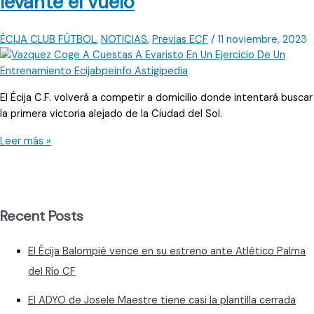
levante el vuelo
ÉCIJA CLUB FÚTBOL
,
NOTICIAS
,
Previas ECF
/
11 noviembre, 2023
El Écija C.F. volverá a competir a domicilio donde intentará buscar
la primera victoria alejado de la Ciudad del Sol.
Todos
Leer más »
a
una,
para
que
Recent Posts
el
Écija
El Écija Balompié vence en su estreno ante Atlético Palma
CF
levante
del Río CF
el
El ADYO de Josele Maestre tiene casi la plantilla cerrada
vuelo