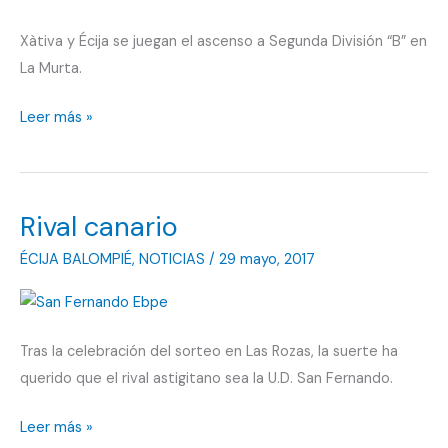
Xàtiva y Écija se juegan el ascenso a Segunda División “B” en
La Murta.
Todo
Leer más »
o
nada
Rival canario
ÉCIJA BALOMPIÉ
,
NOTICIAS
/
29 mayo, 2017
Tras la celebración del sorteo en Las Rozas, la suerte ha
querido que el rival astigitano sea la U.D. San Fernando.
Rival
Leer más »