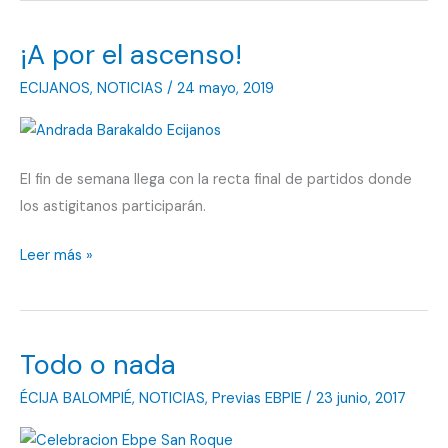
¡A por el ascenso!
ECIJANOS
,
NOTICIAS
/
24 mayo, 2019
El fin de semana llega con la recta final de partidos donde
los astigitanos participarán.
¡A
Leer más »
por
el
ascenso!
Todo o nada
ÉCIJA BALOMPIÉ
,
NOTICIAS
,
Previas EBPIE
/
23 junio, 2017