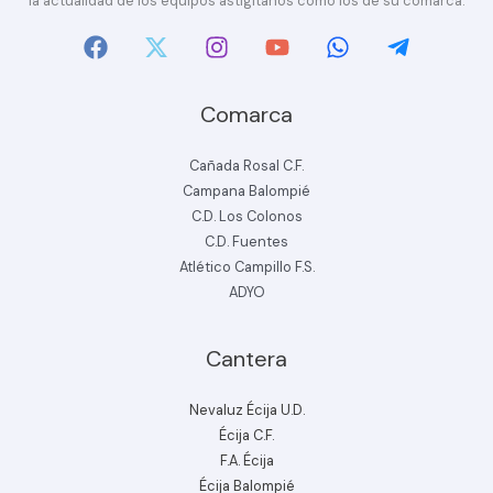
la actualidad de los equipos astigitanos como los de su comarca.
Comarca
Cañada Rosal C.F.
Campana Balompié
C.D. Los Colonos
C.D. Fuentes
Atlético Campillo F.S.
ADYO
Cantera
Nevaluz Écija U.D.
Écija C.F.
F.A. Écija
Écija Balompié