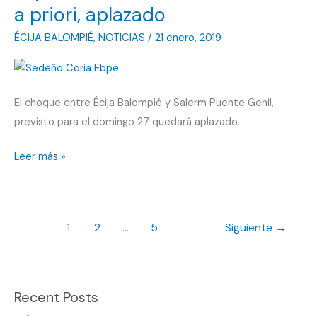
echaron
a priori, aplazado
humo
ÉCIJA BALOMPIÉ
,
NOTICIAS
/
21 enero, 2019
El choque entre Écija Balompié y Salerm Puente Genil,
previsto para el domingo 27 quedará aplazado.
El
Leer más »
partido
ante
el
1
2
…
5
Siguiente
→
Puente
Genil,
a
priori,
Recent Posts
aplazado