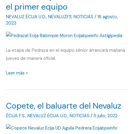
el primer equipo
NEVALUZ ÉCIJA U.D.
,
NEVALUZF11
,
NOTICIAS
/
16 agosto,
2023
La etapa de Pedraza en el equipo sénior arrancará mañana
jueves de manera oficial.
Pedraza
Leer más »
empieza
a
entrenar
Copete, el baluarte del Nevaluz
con
el
ÉCIJA F.S.
,
NEVALUZ ÉCIJA U.D.
,
NOTICIAS
/
5 julio, 2022
primer
equipo