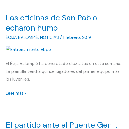
Las oficinas de San Pablo
echaron humo
ÉCIJA BALOMPIÉ
,
NOTICIAS
/
1 febrero, 2019
El Écija Balompié ha concretado diez altas en esta semana.
La plantilla tendrá quince jugadores del primer equipo más
los juveniles.
Las
Leer más »
oficinas
de
San
El partido ante el Puente Genil,
Pablo