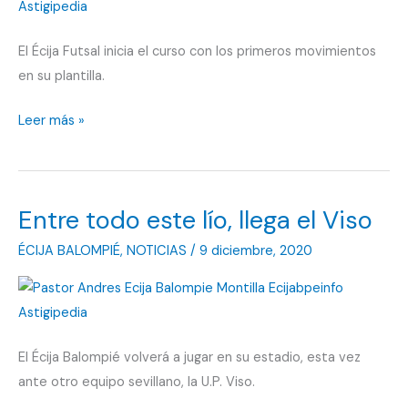
El Écija Futsal inicia el curso con los primeros movimientos
en su plantilla.
Copete,
Leer más »
el
baluarte
del
Entre todo este lío, llega el Viso
Nevaluz
ÉCIJA BALOMPIÉ
,
NOTICIAS
/
9 diciembre, 2020
El Écija Balompié volverá a jugar en su estadio, esta vez
ante otro equipo sevillano, la U.P. Viso.