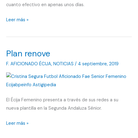
cuanto efectivo en apenas unos días.
Se
Leer más »
producen
nuevas
bajas
Plan renove
F. AFICIONADO ÉCIJA
,
NOTICIAS
/
4 septiembre, 2019
El Écija Femenino presenta a través de sus redes a su
nueva plantilla en la Segunda Andaluza Sénior.
Plan
Leer más »
renove