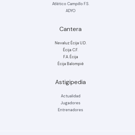
Atlético Campillo F.S.
ADYO
Cantera
Nevaluz Écija U.D.
Écija C.F.
F.A. Écija
Écija Balompié
Astigipedia
Actualidad
Jugadores
Entrenadores