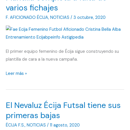
varios fichajes
F. AFICIONADO ÉCIJA
,
NOTICIAS
/
3 octubre, 2020
El primer equipo femenino de Écija sigue construyendo su
plantilla de cara a la nueva campaña.
Plantilla
Leer más »
completa
a
falta
El Nevaluz Écija Futsal tiene sus
de
varios
primeras bajas
fichajes
ÉCIJA F.S.
,
NOTICIAS
/
11 agosto, 2020