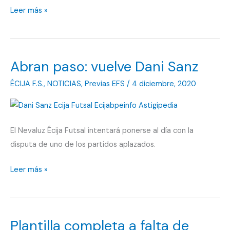
Entre
Leer más »
todo
este
lío,
Abran paso: vuelve Dani Sanz
llega
el
ÉCIJA F.S.
,
NOTICIAS
,
Previas EFS
/
4 diciembre, 2020
Viso
El Nevaluz Écija Futsal intentará ponerse al día con la
disputa de uno de los partidos aplazados.
Abran
Leer más »
paso:
vuelve
Dani
Plantilla completa a falta de
Sanz