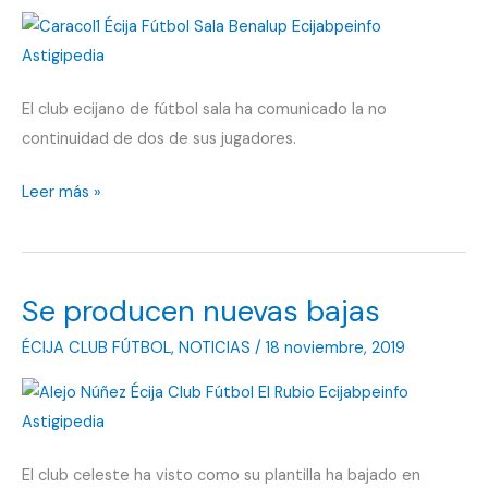
El club ecijano de fútbol sala ha comunicado la no
continuidad de dos de sus jugadores.
El
Leer más »
Nevaluz
Écija
Futsal
Se producen nuevas bajas
tiene
sus
ÉCIJA CLUB FÚTBOL
,
NOTICIAS
/
18 noviembre, 2019
primeras
bajas
El club celeste ha visto como su plantilla ha bajado en