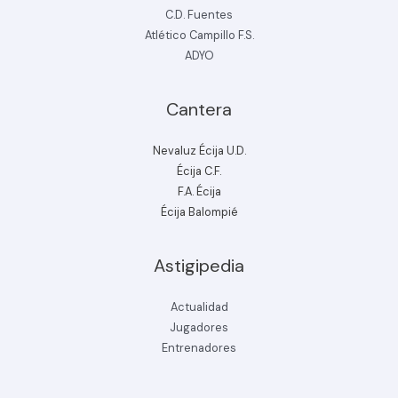
C.D. Fuentes
Atlético Campillo F.S.
ADYO
Cantera
Nevaluz Écija U.D.
Écija C.F.
F.A. Écija
Écija Balompié
Astigipedia
Actualidad
Jugadores
Entrenadores