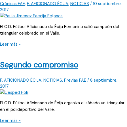
Crónicas FAE
,
F. AFICIONADO ÉCIJA
,
NOTICIAS
/
10 septiembre,
2017
El C.D. Fútbol Aficionado de Écija Femenino salió campeón del
triangular celebrado en el Valle.
Victorias
Leer más »
por
la
Segundo compromiso
mínima
F. AFICIONADO ÉCIJA
,
NOTICIAS
,
Previas FAE
/
8 septiembre,
2017
El C.D. Fútbol Aficionado de Écija organiza el sábado un triangular
en el polideportivo del Valle.
Segundo
Leer más »