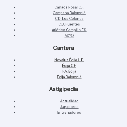
Cañada Rosal C.F.
Campana Balompié
C.D. Los Colonos
C.D. Fuentes
Atlético Campillo F.S.
ADYO
Cantera
Nevaluz Écija U.D.
Écija C.F.
F.A. Écija
Écija Balompié
Astigipedia
Actualidad
Jugadores
Entrenadores