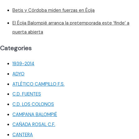
Betis y Córdoba miden fuerzas en Écija
El Écija Balompié arranca la pretemporada este ‘finde’ a
puerta abierta
Categories
1939-2014
ADYO
ATLÉTICO CAMPILLO F.S.
C.D. FUENTES
C.D. LOS COLONOS
CAMPANA BALOMPIÉ
CAÑADA ROSAL C.F.
CANTERA