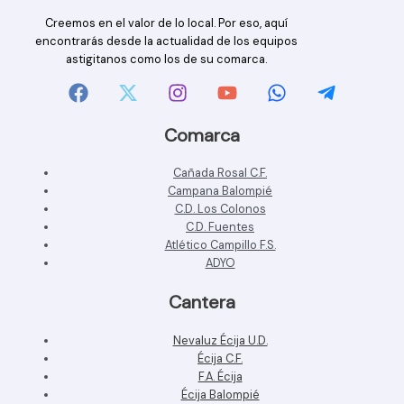
Creemos en el valor de lo local. Por eso, aquí
encontrarás desde la actualidad de los equipos
astigitanos como los de su comarca.
Comarca
Cañada Rosal C.F.
Campana Balompié
C.D. Los Colonos
C.D. Fuentes
Atlético Campillo F.S.
ADYO
Cantera
Nevaluz Écija U.D.
Écija C.F.
F.A. Écija
Écija Balompié