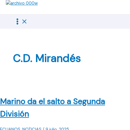
Ir
al
contenido
C.D. Mirandés
Marino da el salto a Segunda
División
ECIJANOS
,
NOTICIAS
/
9 julio, 2025