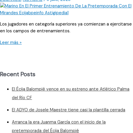
Los jugadores en categoría superiores ya comienzan a ejercitarse
en los campos de entrenamientos.
Marino
Leer más »
da
el
salto
a
Recent Posts
Segunda
División
El Écija Balompié vence en su estreno ante Atlético Palma
del Río CF
El ADYO de Josele Maestre tiene casi la plantilla cerrada
Arranca la era Juanma García con el inicio de la
pretemporada del Écija Balompié