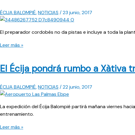
ÉCIJA BALOMPIÉ
,
NOTICIAS
/
23 junio, 2017
El preparador cordobés no da pistas e incluye a toda la planti
Gómez
Leer más »
se
lleva
El Écija pondrá rumbo a Xàtiva t
a
toda
la
ÉCIJA BALOMPIÉ
,
NOTICIAS
/
22 junio, 2017
plantilla
La expedición del Écija Balompié partirá mañana viernes haci
entrenamiento.
El
Leer más »
Écija