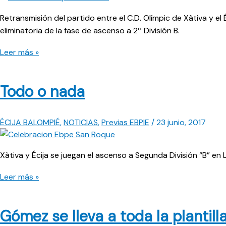
Retransmisión del partido entre el C.D. Olímpic de Xàtiva y el 
eliminatoria de la fase de ascenso a 2ª División B.
Directo:
Leer más »
Olímpic
Xàtiva
Todo o nada
–
Écija
Balompié
ÉCIJA BALOMPIÉ
,
NOTICIAS
,
Previas EBPIE
/
23 junio, 2017
Xàtiva y Écija se juegan el ascenso a Segunda División “B” en 
Todo
Leer más »
o
nada
Gómez se lleva a toda la plantill