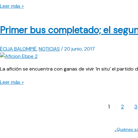
Vuelve
Leer más »
para
el
Primer bus completado; el segu
partido
clave
ÉCIJA BALOMPIÉ
,
NOTICIAS
/
20 junio, 2017
La afición se encuentra con ganas de vivir ‘in situ’ el partid
Primer
Leer más »
bus
completado;
el
1
2
3
segundo
a
buen
¿Quiénes 
ritmo