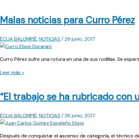
Malas noticias para Curro Pérez
ÉCIJA BALOMPIÉ
,
NOTICIAS
/
29 junio, 2017
Curro Pérez sufre una rotura en una de sus rodillas. Se esper
Malas
Leer más »
noticias
para
“El trabajo se ha rubricado con
Curro
Pérez
ÉCIJA BALOMPIÉ
,
NOTICIAS
/
26 junio, 2017
Después de conquistar el ascenso de categoría, el técnico d