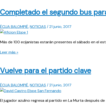
pondrá
Completado el segundo bus para
rumbo
a
Xàtiva
ÉCIJA BALOMPIÉ
,
NOTICIAS
/
21 junio, 2017
tras
el
entreno
Más de 100 ecijanistas estarán presentes el sábado en el est
Completado
Leer más »
el
segundo
Vuelve para el partido clave
bus
para
Xàtiva
ÉCIJA BALOMPIÉ
,
NOTICIAS
/
21 junio, 2017
El jugador azulino regresa al partido en La Murta después de 