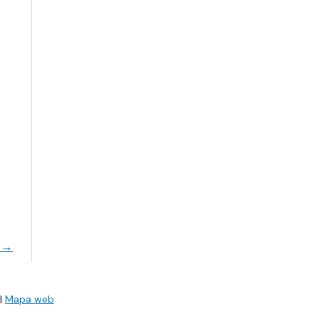
e
→
|
Mapa web