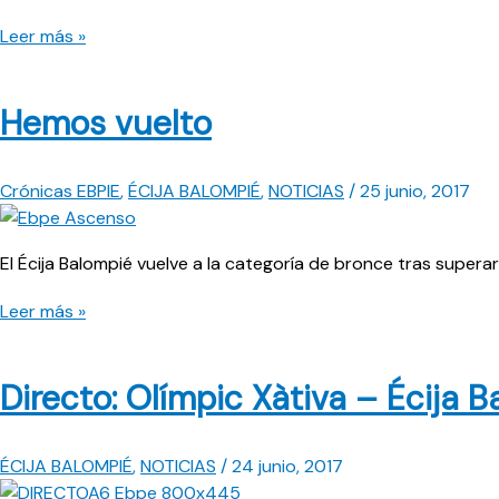
“El
Leer más »
trabajo
se
Hemos vuelto
ha
rubricado
con
Crónicas EBPIE
,
ÉCIJA BALOMPIÉ
,
NOTICIAS
/
25 junio, 2017
un
merecidísimo
ascenso”
El Écija Balompié vuelve a la categoría de bronce tras superar 
Hemos
Leer más »
vuelto
Directo: Olímpic Xàtiva – Écija 
ÉCIJA BALOMPIÉ
,
NOTICIAS
/
24 junio, 2017