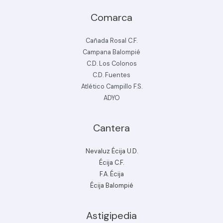
Comarca
Cañada Rosal C.F.
Campana Balompié
C.D. Los Colonos
C.D. Fuentes
Atlético Campillo F.S.
ADYO
Cantera
Nevaluz Écija U.D.
Écija C.F.
F.A. Écija
Écija Balompié
Astigipedia