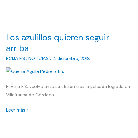
Los azulillos quieren seguir
arriba
ÉCIJA F.S.
,
NOTICIAS
/
4 diciembre, 2018
El Écija F.S. vuelve ante su afición tras la goleada lograda en
Villafranca de Córdoba.
Los
Leer más »
azulillos
quieren
seguir