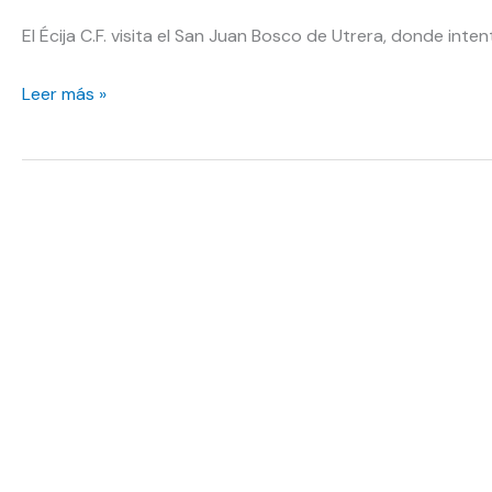
El Écija C.F. visita el San Juan Bosco de Utrera, donde int
Enlazar
Leer más »
la
segunda
victoria
consecutiva