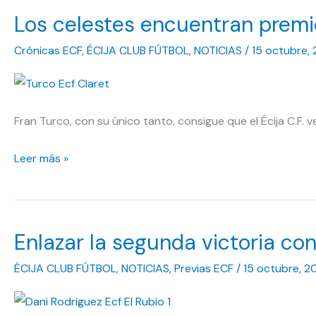
por
Los celestes encuentran premi
más
diferencia»
Crónicas ECF
,
ÉCIJA CLUB FÚTBOL
,
NOTICIAS
/
15 octubre, 
Fran Turco, con su único tanto, consigue que el Écija C.F. 
Los
Leer más »
celestes
encuentran
premio
Enlazar la segunda victoria co
en
Utrera
ÉCIJA CLUB FÚTBOL
,
NOTICIAS
,
Previas ECF
/
15 octubre, 2