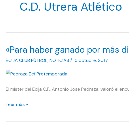
C.D. Utrera Atlético
«Para haber ganado por más di
ÉCIJA CLUB FÚTBOL
,
NOTICIAS
/
15 octubre, 2017
El míster del Écija C.F., Antonio José Pedraza, valoró el encue
«Para
Leer más »
haber
ganado