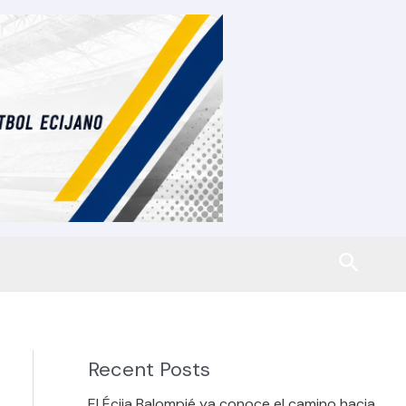
Busca
Recent Posts
El Écija Balompié ya conoce el camino hacia