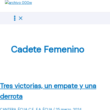
Ir
al
contenido
Cadete Femenino
Tres victorias, un empate y una
derrota
CANTERA
,
ÉCIJA C.F.
,
F.A. ÉCIJA
/
25 marzo, 2024