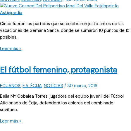
Cinco fueron los partidos que se celebraron justo antes de las
vacaciones de Semana Santa, donde se sumaron 10 puntos de 15
posibles.
Tres
Leer más »
victorias,
un
El fútbol femenino, protagonista
empate
y
una
ECIJANOS
,
F.A. ÉCIJA
,
NOTICIAS
/
30 marzo, 2016
derrota
Bella Mª Cobalea Torres, jugadora del equipo juvenil del Fútbol
Aficionado de Écija, defenderá los colores del combinado
sevillano.
El
Leer más »
fútbol