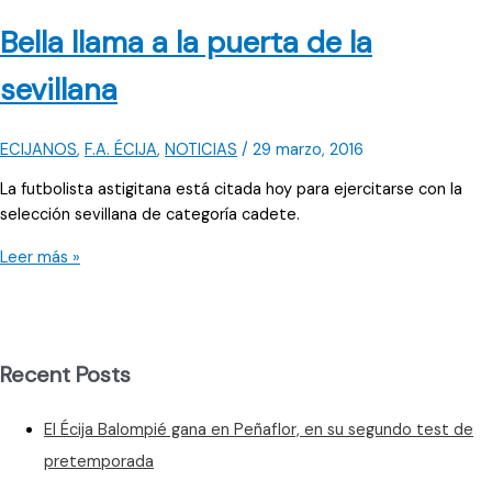
femenino,
Bella llama a la puerta de la
protagonista
sevillana
ECIJANOS
,
F.A. ÉCIJA
,
NOTICIAS
/
29 marzo, 2016
La futbolista astigitana está citada hoy para ejercitarse con la
selección sevillana de categoría cadete.
Bella
Leer más »
llama
a
la
puerta
Recent Posts
de
la
El Écija Balompié gana en Peñaflor, en su segundo test de
sevillana
pretemporada