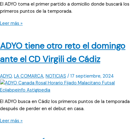
El ADYO toma el primer partido a domicilio donde buscará los
Cádiz
primeros puntos de la temporada.
ADYO,
Leer más »
preparado
para
ADYO tiene otro reto el domingo
estrenarse
en
ante el CD Virgili de Cádiz
el
casillero
de
ADYO
,
LA COMARCA
,
NOTICIAS
/
17 septiembre, 2024
puntos
El ADYO busca en Cádiz los primeros puntos de la temporada
después de perder en el debut en casa.
ADYO
Leer más »
tiene
otro