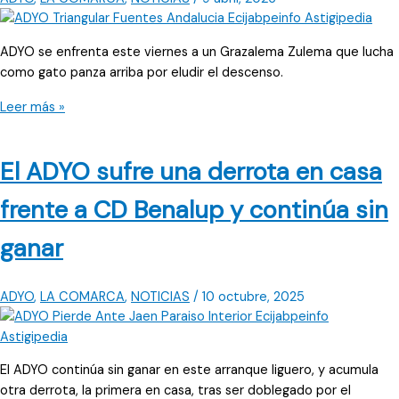
ADYO se enfrenta este viernes a un Grazalema Zulema que lucha
como gato panza arriba por eludir el descenso.
El
Leer más »
futsal
regresa
El ADYO sufre una derrota en casa
este
viernes
frente a CD Benalup y continúa sin
para
ADYO,
ganar
en
Cañada
Rosal
ADYO
,
LA COMARCA
,
NOTICIAS
/
10 octubre, 2025
El ADYO continúa sin ganar en este arranque liguero, y acumula
otra derrota, la primera en casa, tras ser doblegado por el