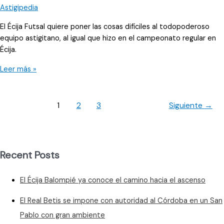
ida
ante
El Écija Futsal quiere poner las cosas difíciles al todopoderoso
el
equipo astigitano, al igual que hizo en el campeonato regular en
Virgili
Écija.
de
Cádiz
El
Leer más »
Nevaluz
Écija
UD,
1
2
3
Siguiente
→
con
la
intención
de
Recent Posts
vender
cara
El Écija Balompié ya conoce el camino hacia el ascenso
la
eliminatoria
El Real Betis se impone con autoridad al Córdoba en un San
Pablo con gran ambiente