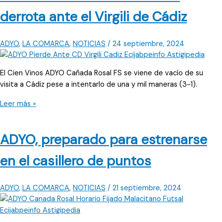
en
derrota ante el Virgili de Cádiz
casa
ante
el
ADYO
,
LA COMARCA
,
NOTICIAS
/
24 septiembre, 2024
Virgili
de
El Cien Vinos ADYO Cañada Rosal FS se viene de vacío de su
Cádiz
visita a Cádiz pese a intentarlo de una y mil maneras (3-1).
ADYO
Leer más »
vuelve
a
ADYO, preparado para estrenarse
vender
cara
en el casillero de puntos
la
derrota
ante
ADYO
,
LA COMARCA
,
NOTICIAS
/
21 septiembre, 2024
el
Virgili
de