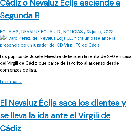
Cádiz o Nevaluz Écija asciende a
a
13
Segunda B
segundos
de
un
ÉCIJA F.S.
,
NEVALUZ ÉCIJA U.D.
,
NOTICIAS
/
13 junio, 2023
ascenso
que
logra
Los pupilos de Josele Maestre defienden la renta de 2-0 en casa
el
del Virgili de Cádiz, que parte de favorito al ascenso desde
Virgili
comienzos de liga.
Cádiz
El
Leer más »
sábado
se
El Nevaluz Écija saca los dientes y
decide
si
se lleva la ida ante el Virgili de
Virgili
de
Cádiz
Cádiz