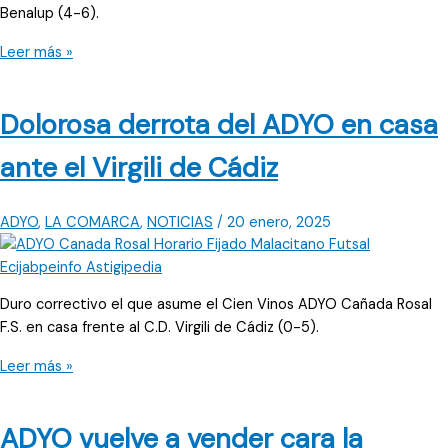
Benalup (4-6).
El
Leer más »
ADYO
sufre
Dolorosa derrota del ADYO en casa
una
derrota
ante el Virgili de Cádiz
en
casa
frente
ADYO
,
LA COMARCA
,
NOTICIAS
/
20 enero, 2025
a
CD
Benalup
Duro correctivo el que asume el Cien Vinos ADYO Cañada Rosal
y
F.S. en casa frente al C.D. Virgili de Cádiz (0-5).
continúa
sin
Dolorosa
Leer más »
ganar
derrota
del
ADYO vuelve a vender cara la
ADYO