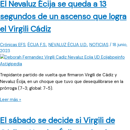
El Nevaluz Écija se queda a 13
reto
el
segundos de un ascenso que logra
domingo
ante
el Virgili Cádiz
el
CD
Virgili
Crónicas EFS
,
ÉCIJA F.S.
,
NEVALUZ ÉCIJA U.D.
,
NOTICIAS
/
18 junio,
de
2023
Cádiz
Trepidante partido de vuelta que firmaron Virgili de Cádiz y
Nevaluz Écija, en un choque que tuvo que desequilibrarse en la
prórroga (7-3; global: 7-5).
El
Leer más »
Nevaluz
Écija
El sábado se decide si Virgili de
se
queda