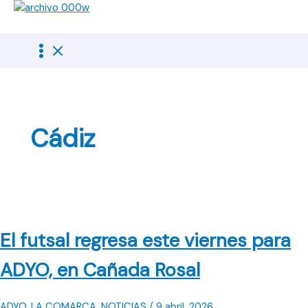
Ir
al
contenido
Cádiz
El futsal regresa este viernes para
ADYO, en Cañada Rosal
ADYO
,
LA COMARCA
,
NOTICIAS
/
9 abril, 2026