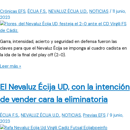
o
Nevaluz
Crónicas EFS
,
ÉCIJA F.S.
,
NEVALUZ ÉCIJA U.D.
,
NOTICIAS
/
11 junio,
Écija
2023
asciende
a
Segunda
Garra, intensidad, acierto y seguridad en defensa fueron las
B
claves para que el Nevaluz Écija se imponga al cuadro cadista en
la ida de la final del play off (2-0).
El
Leer más »
Nevaluz
Écija
El Nevaluz Écija UD, con la intención
saca
los
de vender cara la eliminatoria
dientes
y
se
ÉCIJA F.S.
,
NEVALUZ ÉCIJA U.D.
,
NOTICIAS
,
Previas EFS
/
9 junio,
lleva
2023
la