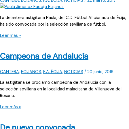
CANTERA
,
ECIJANOS
,
F.A. ÉCIJA
,
NOTICIAS
/
22 marzo, 2017
La delantera astigitana Paula, del C.D. Fútbol Aficionado de Écija,
ha sido convocada por la selección sevillana de fútbol.
La
Leer más »
ecijana
disputará
Campeona de Andalucía
el
Campeonato
de
CANTERA
,
ECIJANOS
,
F.A. ÉCIJA
,
NOTICIAS
/
20 junio, 2016
Andalucía
La astigitana se proclamó campeona de Andalucía con la
selección sevillana en la localidad malacitana de Villanueva del
Rosario.
Campeona
Leer más »
de
Andalucía
De nuevo convocada