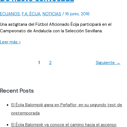
ECIJANOS
,
F.A. ÉCIJA
,
NOTICIAS
/
16 junio, 2016
Una astigitana del Fútbol Aficionado Écija participará en el
Campeonato de Andalucía con la Selección Sevillana.
De
Leer más »
nuevo
convocada
1
2
Siguiente
→
Recent Posts
El Écija Balompié gana en Peñaflor, en su segundo test de
pretemporada
El Écija Balompié ya conoce el camino hacia el ascenso