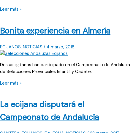
Presentes
Leer más »
en
Benahavís
Bonita experiencia en Almería
ECIJANOS
,
NOTICIAS
/
4 marzo, 2018
Dos astigitanos han participado en el Campeonato de Andalucía
de Selecciones Provinciales Infantil y Cadete.
Bonita
Leer más »
experiencia
en
La ecijana disputará el
Almería
Campeonato de Andalucía