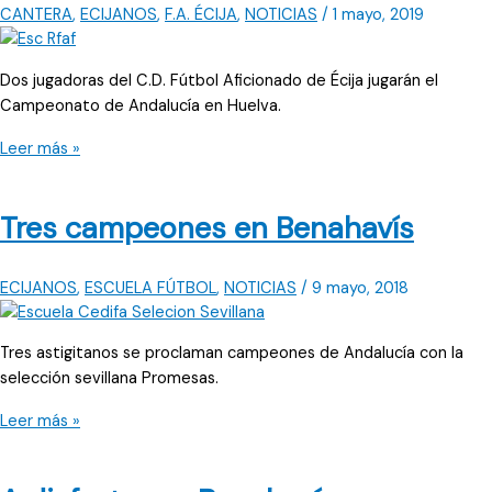
CANTERA
,
ECIJANOS
,
F.A. ÉCIJA
,
NOTICIAS
/
1 mayo, 2019
Dos jugadoras del C.D. Fútbol Aficionado de Écija jugarán el
Campeonato de Andalucía en Huelva.
Dos
Leer más »
jugadoras
presentes
Tres campeones en Benahavís
en
Huelva
ECIJANOS
,
ESCUELA FÚTBOL
,
NOTICIAS
/
9 mayo, 2018
Tres astigitanos se proclaman campeones de Andalucía con la
selección sevillana Promesas.
Tres
Leer más »
campeones
en