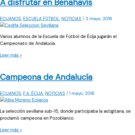
A disfrutar en Benahavís
Benahavís
ECIJANOS
,
ESCUELA FÚTBOL
,
NOTICIAS
/
3 mayo, 2018
Varios alumnos de la Escuela de Fútbol de Écija jugarán el
Campeonato de Andalucía.
A
Leer más »
disfrutar
en
Campeona de Andalucía
Benahavís
ECIJANOS
,
F.A. ÉCIJA
,
NOTICIAS
/
1 mayo, 2018
La selección sevillana sub-15, donde participaba la astigitana, se
proclamó campeona en Pozoblanco.
Campeona
Leer más »