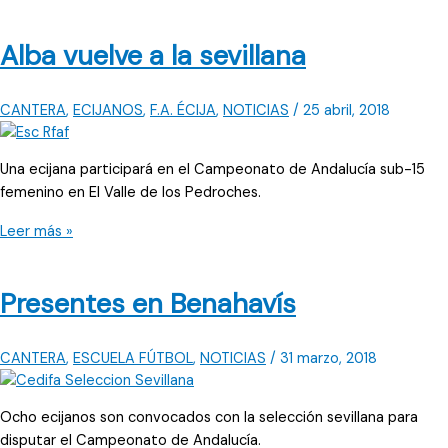
de
Andalucía
Alba vuelve a la sevillana
CANTERA
,
ECIJANOS
,
F.A. ÉCIJA
,
NOTICIAS
/
25 abril, 2018
Una ecijana participará en el Campeonato de Andalucía sub-15
femenino en El Valle de los Pedroches.
Alba
Leer más »
vuelve
a
Presentes en Benahavís
la
sevillana
CANTERA
,
ESCUELA FÚTBOL
,
NOTICIAS
/
31 marzo, 2018
Ocho ecijanos son convocados con la selección sevillana para
disputar el Campeonato de Andalucía.