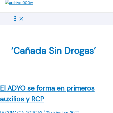
Ir
al
contenido
‘Cañada Sin Drogas’
El ADYO se forma en primeros
auxilios y RCP
LA COMARCA
,
NOTICIAS
/
25 diciembre, 2022