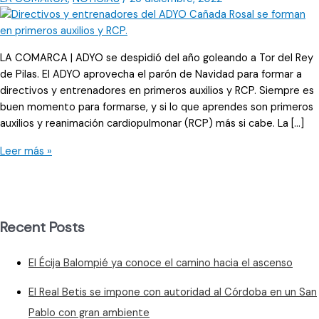
LA COMARCA | ADYO se despidió del año goleando a Tor del Rey
de Pilas. El ADYO aprovecha el parón de Navidad para formar a
directivos y entrenadores en primeros auxilios y RCP. Siempre es
buen momento para formarse, y si lo que aprendes son primeros
auxilios y reanimación cardiopulmonar (RCP) más si cabe. La […]
El
Leer más »
ADYO
se
forma
en
Recent Posts
primeros
auxilios
El Écija Balompié ya conoce el camino hacia el ascenso
y
RCP
El Real Betis se impone con autoridad al Córdoba en un San
Pablo con gran ambiente