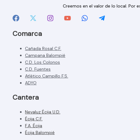
Creemos en el valor de lo local. Por
Comarca
Cañada Rosal C.F.
Campana Balompié
C.D. Los Colonos
C.D. Fuentes
Atlético Campillo F.S.
ADYO
Cantera
Nevaluz Écija U.D.
Écija C.F.
F.A. Écija
Écija Balompié