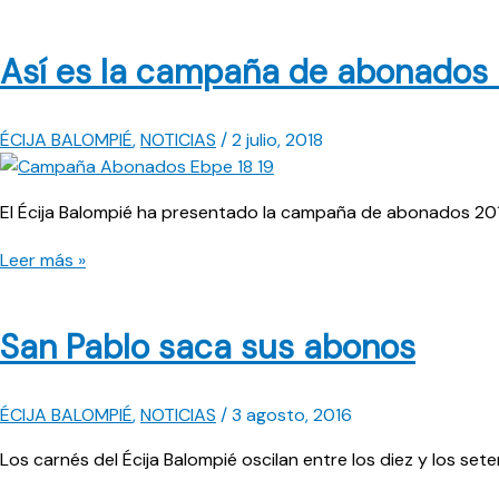
Así es la campaña de abonados
ÉCIJA BALOMPIÉ
,
NOTICIAS
/
2 julio, 2018
El Écija Balompié ha presentado la campaña de abonados 2018
Así
Leer más »
es
la
San Pablo saca sus abonos
campaña
de
abonados
ÉCIJA BALOMPIÉ
,
NOTICIAS
/
3 agosto, 2016
2018/2019
Los carnés del Écija Balompié oscilan entre los diez y los set