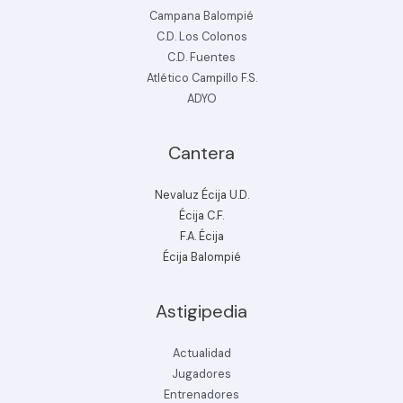
Campana Balompié
C.D. Los Colonos
C.D. Fuentes
Atlético Campillo F.S.
ADYO
Cantera
Nevaluz Écija U.D.
Écija C.F.
F.A. Écija
Écija Balompié
Astigipedia
Actualidad
Jugadores
Entrenadores