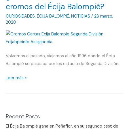
cromos del Écija Balompié?
CURIOSIDADES
,
ÉCIJA BALOMPIÉ
,
NOTICIAS
/
28 marzo,
2020
Volvemos al pasado, viajamos al año 1996 donde el Écija
Balompié se paseaba por los estadio de Segunda División.
¿Tú
Leer más »
también
coleccionabas
los
cromos
Recent Posts
del
Écija
El Écija Balompié gana en Peñaflor, en su segundo test de