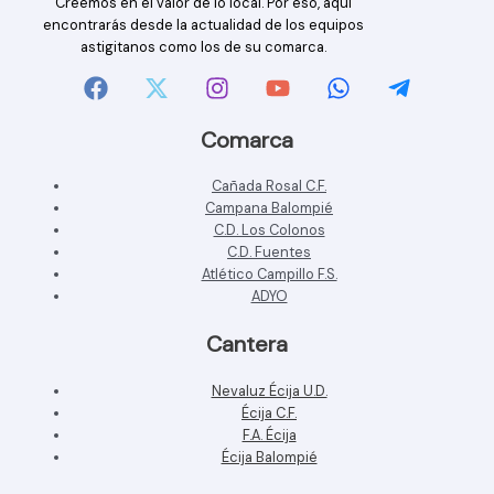
Creemos en el valor de lo local. Por eso, aquí
encontrarás desde la actualidad de los equipos
astigitanos como los de su comarca.
Comarca
Cañada Rosal C.F.
Campana Balompié
C.D. Los Colonos
C.D. Fuentes
Atlético Campillo F.S.
ADYO
Cantera
Nevaluz Écija U.D.
Écija C.F.
F.A. Écija
Écija Balompié