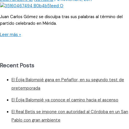
Juan Carlos Gómez se disculpa tras sus palabras al término del
partido celebrado en Mérida.
“No
Leer más »
me
siento
orgulloso
de
Recent Posts
mi
comportamiento”
El Écija Balompié gana en Peñaflor, en su segundo test de
pretemporada
El Écija Balompié ya conoce el camino hacia el ascenso
El Real Betis se impone con autoridad al Córdoba en un San
Pablo con gran ambiente