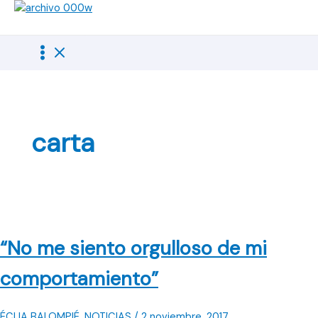
Ir
al
contenido
carta
“No me siento orgulloso de mi
comportamiento”
ÉCIJA BALOMPIÉ
,
NOTICIAS
/
2 noviembre, 2017