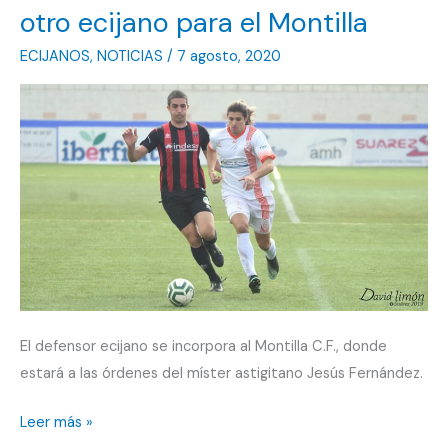
otro ecijano para el Montilla
ECIJANOS
,
NOTICIAS
/
7 agosto, 2020
El defensor ecijano se incorpora al Montilla C.F., donde
estará a las órdenes del míster astigitano Jesús Fernández.
Jesús
Leer más »