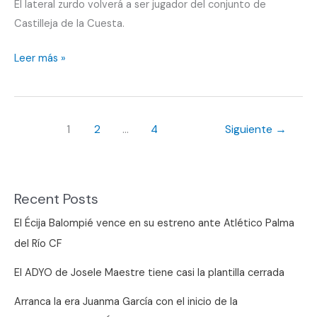
El lateral zurdo volverá a ser jugador del conjunto de
Castilleja de la Cuesta.
Otro
Leer más »
año
en
Castilleja
1
2
…
4
Siguiente
→
de
la
Cuesta
Recent Posts
El Écija Balompié vence en su estreno ante Atlético Palma
del Río CF
El ADYO de Josele Maestre tiene casi la plantilla cerrada
Arranca la era Juanma García con el inicio de la