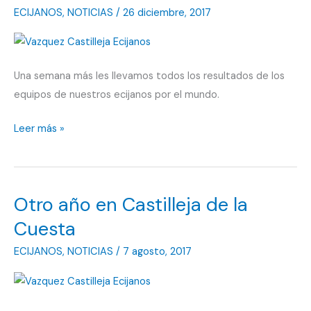
ECIJANOS
,
NOTICIAS
/
26 diciembre, 2017
Una semana más les llevamos todos los resultados de los
equipos de nuestros ecijanos por el mundo.
Un
Leer más »
punto
en
Arcos
Otro año en Castilleja de la
de
la
Cuesta
Frontera
ECIJANOS
,
NOTICIAS
/
7 agosto, 2017