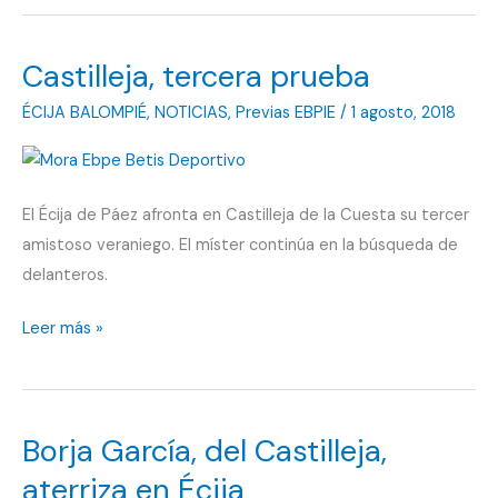
ponen
los
Castilleja, tercera prueba
goles
ÉCIJA BALOMPIÉ
,
NOTICIAS
,
Previas EBPIE
/
1 agosto, 2018
El Écija de Páez afronta en Castilleja de la Cuesta su tercer
amistoso veraniego. El míster continúa en la búsqueda de
delanteros.
Castilleja,
Leer más »
tercera
prueba
Borja García, del Castilleja,
aterriza en Écija