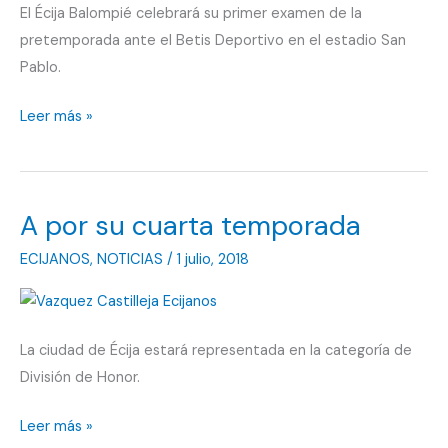
El Écija Balompié celebrará su primer examen de la
pretemporada ante el Betis Deportivo en el estadio San
Pablo.
El
Leer más »
primer
amistoso,
en
A por su cuarta temporada
San
Pablo,
ECIJANOS
,
NOTICIAS
/
1 julio, 2018
ante
el
Betis
La ciudad de Écija estará representada en la categoría de
Deportivo
División de Honor.
A
Leer más »