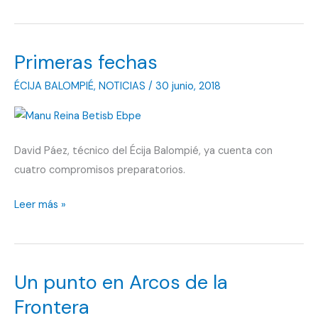
por
su
cuarta
Primeras fechas
temporada
ÉCIJA BALOMPIÉ
,
NOTICIAS
/
30 junio, 2018
David Páez, técnico del Écija Balompié, ya cuenta con
cuatro compromisos preparatorios.
Primeras
Leer más »
fechas
Un punto en Arcos de la
Frontera