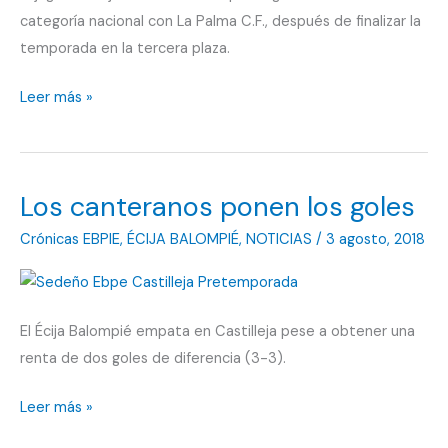
categoría nacional con La Palma C.F., después de finalizar la
temporada en la tercera plaza.
La
Leer más »
Palma
C.F.
de
Los canteranos ponen los goles
Antonio
Vázquez
Crónicas EBPIE
,
ÉCIJA BALOMPIÉ
,
NOTICIAS
/
3 agosto, 2018
es
de
Tercera
El Écija Balompié empata en Castilleja pese a obtener una
División
renta de dos goles de diferencia (3-3).
Los
Leer más »
canteranos