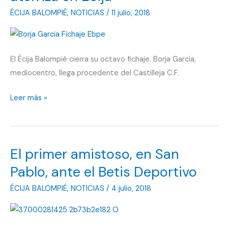
ÉCIJA BALOMPIÉ
,
NOTICIAS
/
11 julio, 2018
El Écija Balompié cierra su octavo fichaje. Borja García,
mediocentro, llega procedente del Castilleja C.F.
Borja
Leer más »
García,
del
Castilleja,
El primer amistoso, en San
aterriza
en
Pablo, ante el Betis Deportivo
Écija
ÉCIJA BALOMPIÉ
,
NOTICIAS
/
4 julio, 2018