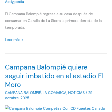
El Campana Balompié regresa a su casa después de
consumar en Cazalla de La Sierra la primera derrota de la
temporada.
Campana
Leer más »
Balompié
rompió
la
Campana Balompié quiere
imbatibilidad
en
seguir imbatido en el estadio El
Cazalla
Moro
de
CAMPANA BALOMPIÉ
,
LA COMARCA
,
NOTICIAS
/
25
La
octubre, 2025
Sierra