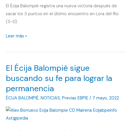
El Écija Balompié registra una nueva victoria después de
sacar los 3 puntos en el último encuentro en Lora del Río
(3-0).
Goleada
Leer más »
del
Écija
Balompié
El Écija Balompié sigue
que
sigue
buscando su fe para lograr la
creyendo
permanencia
en
ÉCIJA BALOMPIÉ
,
NOTICIAS
,
Previas EBPIE
/
7 mayo, 2022
la
permanencia