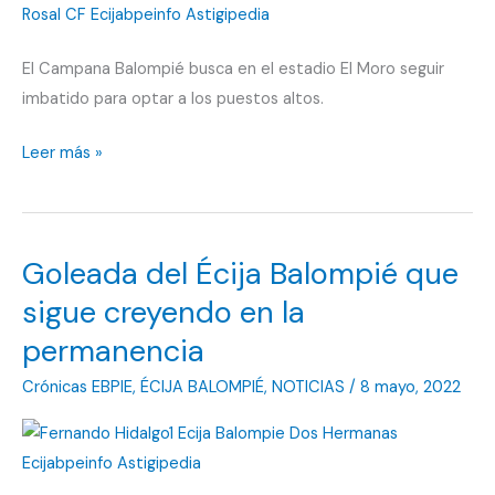
El Campana Balompié busca en el estadio El Moro seguir
imbatido para optar a los puestos altos.
Campana
Leer más »
Balompié
quiere
seguir
Goleada del Écija Balompié que
imbatido
en
sigue creyendo en la
el
permanencia
estadio
Crónicas EBPIE
,
ÉCIJA BALOMPIÉ
,
NOTICIAS
/
8 mayo, 2022
El
Moro