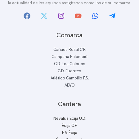
la actualidad de los equipos astigitanos como los de su comarca.
Comarca
Cañada Rosal C.F.
Campana Balompié
C.D. Los Colonos
C.D. Fuentes
Atlético Campillo F.S.
ADYO
Cantera
Nevaluz Écija U.D.
Écija C.F.
F.A. Écija