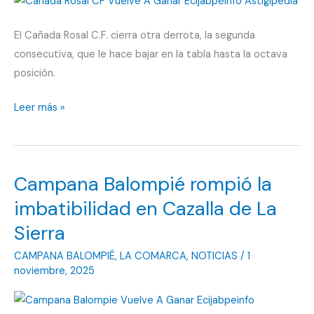
la
Sierra
El Cañada Rosal C.F. cierra otra derrota, la segunda
consecutiva, que le hace bajar en la tabla hasta la octava
posición.
Dos
Leer más »
derrotas
consecutivas
para
Campana Balompié rompió la
Cañada
Rosal
imbatibilidad en Cazalla de La
CF
Sierra
CAMPANA BALOMPIÉ
,
LA COMARCA
,
NOTICIAS
/
1
noviembre, 2025