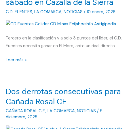
sábado en Cazalla de la Sierra
Cañada
C.D. FUENTES
,
LA COMARCA
,
NOTICIAS
/
10 enero, 2026
Rosal
CF
Tercero en la clasificación y a solo 3 puntos del líder, el C.D.
Fuentes necesita ganar en El Moro, ante un rival directo.
CD
Leer más »
Fuentes
se
activa
Dos derrotas consecutivas para
este
sábado
Cañada Rosal CF
en
CAÑADA ROSAL C.F.
,
LA COMARCA
,
NOTICIAS
/
5
Cazalla
diciembre, 2025
de