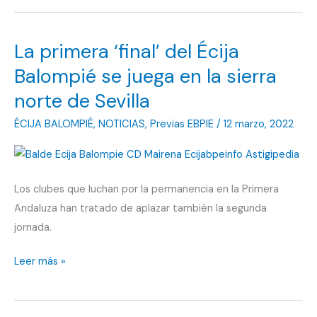
de
la
La primera ‘final’ del Écija
Sierra
deja
Balompié se juega en la sierra
al
norte de Sevilla
Écija
ÉCIJA BALOMPIÉ
,
NOTICIAS
,
Previas EBPIE
/
12 marzo, 2022
Balompié
sin
puntos
en
Los clubes que luchan por la permanencia en la Primera
el
Andaluza han tratado de aplazar también la segunda
tiempo
jornada.
de
descuento
La
Leer más »
primera
‘final’