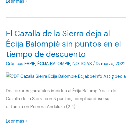
El
Leer más »
Écija
Balompié
vuelve
El Cazalla de la Sierra deja al
a
San
Écija Balompié sin puntos en el
Pablo
tiempo de descuento
tras
Crónicas EBPIE
,
ÉCIJA BALOMPIÉ
,
NOTICIAS
/
13 marzo, 2022
la
última
victoria
Dos errores garrafales impiden al Écija Balompié salir de
Cazalla de la Sierra con 3 puntos, complicándose su
estancia en Primera Andaluza (2-1).
El
Leer más »
Cazalla