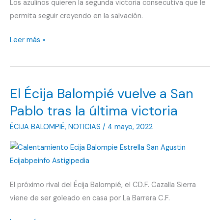
Los azulinos quieren la segunda victoria consecutiva que le
permita seguir creyendo en la salvación.
El
Leer más »
Écija
Balompié
sigue
El Écija Balompié vuelve a San
buscando
su
Pablo tras la última victoria
fe
ÉCIJA BALOMPIÉ
,
NOTICIAS
/
4 mayo, 2022
para
lograr
la
permanencia
El próximo rival del Écija Balompié, el CD.F. Cazalla Sierra
viene de ser goleado en casa por La Barrera C.F.