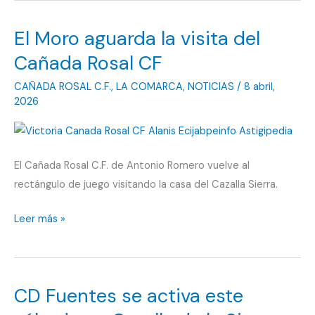
El Moro aguarda la visita del
Cañada Rosal CF
CAÑADA ROSAL C.F.
,
LA COMARCA
,
NOTICIAS
/
8 abril,
2026
El Cañada Rosal C.F. de Antonio Romero vuelve al
rectángulo de juego visitando la casa del Cazalla Sierra.
El
Leer más »
Moro
aguarda
la
CD Fuentes se activa este
visita
del