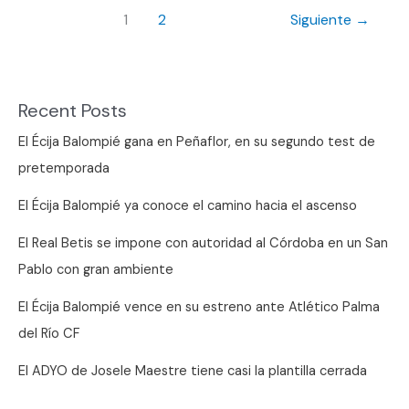
del
1
2
Siguiente
→
Écija
Balompié
se
juega
Recent Posts
en
El Écija Balompié gana en Peñaflor, en su segundo test de
la
pretemporada
sierra
norte
El Écija Balompié ya conoce el camino hacia el ascenso
de
El Real Betis se impone con autoridad al Córdoba en un San
Sevilla
Pablo con gran ambiente
El Écija Balompié vence en su estreno ante Atlético Palma
del Río CF
El ADYO de Josele Maestre tiene casi la plantilla cerrada