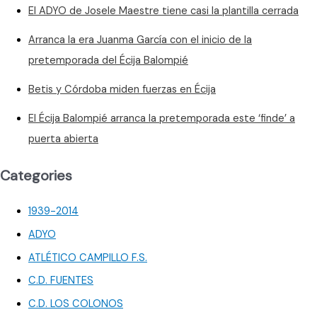
El ADYO de Josele Maestre tiene casi la plantilla cerrada
Arranca la era Juanma García con el inicio de la
pretemporada del Écija Balompié
Betis y Córdoba miden fuerzas en Écija
El Écija Balompié arranca la pretemporada este ‘finde’ a
puerta abierta
Categories
1939-2014
ADYO
ATLÉTICO CAMPILLO F.S.
C.D. FUENTES
C.D. LOS COLONOS