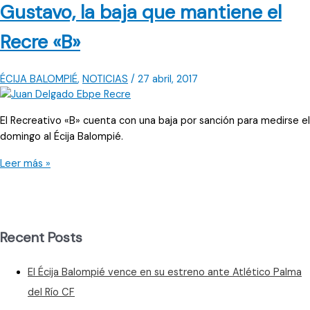
Gustavo, la baja que mantiene el
Recre «B»
ÉCIJA BALOMPIÉ
,
NOTICIAS
/
27 abril, 2017
El Recreativo «B» cuenta con una baja por sanción para medirse el
domingo al Écija Balompié.
Gustavo,
Leer más »
la
baja
que
mantiene
Recent Posts
el
Recre
El Écija Balompié vence en su estreno ante Atlético Palma
«B»
del Río CF